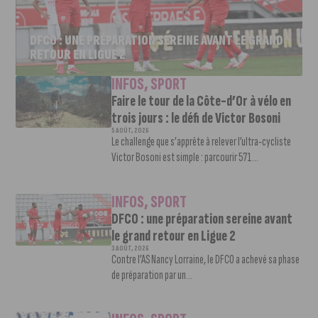
DFCO : UNE PRÉPARATION SEREINE AVANT LE GRAND
RETOUR EN LIGUE 2
INFOS
,
SPORT
Faire le tour de la Côte-d’Or à vélo en
trois jours : le défi de Victor Bosoni
5 AOÛT, 2026
Le challenge que s’apprête à relever l’ultra-cycliste
Victor Bosoni est simple : parcourir 571...
INFOS
,
SPORT
DFCO : une préparation sereine avant
le grand retour en Ligue 2
3 AOÛT, 2026
Contre l’AS Nancy Lorraine, le DFCO a achevé sa phase
de préparation par un...