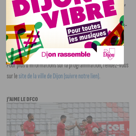
un
concert de None Sounds, duo de techno ouïghoure,
au Consortium Museum à 20h
, et un
DJ Set de l’artiste
marocain mondialement connu pour ses sonorités hip-
hop et jazzy, Saib, à 23h à la fabrique de bières et de
curiosité « Un singe en Hiver »
.
Pour plus d’informations sur la programmation, rendez-vous
sur le
site de la ville de Dijon (suivre notre lien)
.
J'AIME LE DFCO