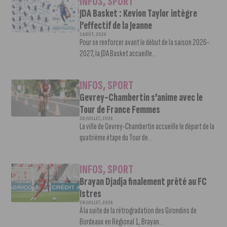
INFOS
,
SPORT
JDA Basket : Kevion Taylor intègre
l’effectif de la Jeanne
3 AOÛT, 2026
Pour se renforcer avant le début de la saison 2026-
2027, la JDA Basket accueille...
INFOS
,
SPORT
Gevrey-Chambertin s’anime avec le
Tour de France Femmes
30 JUILLET, 2026
La ville de Gevrey-Chambertin accueille le départ de la
quatrième étape du Tour de...
INFOS
,
SPORT
Brayan Djadja finalement prêté au FC
Istres
28 JUILLET, 2026
À la suite de la rétrogradation des Girondins de
Bordeaux en Régional 1, Brayan...