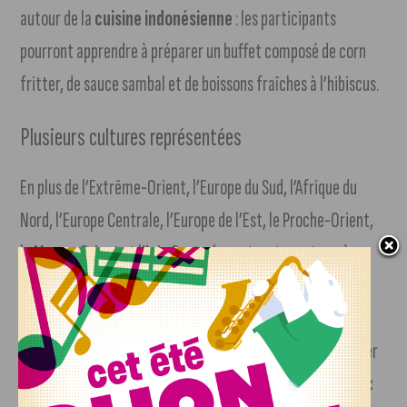
autour de la
cuisine indonésienne
: les participants
pourront apprendre à préparer un buffet composé de corn
fritter, de sauce sambal et de boissons fraîches à l’hibiscus.
Plusieurs cultures représentées
En plus de l’Extrême-Orient, l’Europe du Sud, l’Afrique du
Nord, l’Europe Centrale, l’Europe de l’Est, le Proche-Orient,
le Moyen-Orient et l’Asie Centrale sont, entre autres, à
l’honneur de la 23e édition du festival Les Nuits d’Orient à
travers diverses manifestations littéraires, musicales,
scéniques, photographiques, gastronomiques, etc… À noter
que le 8 décembre, Dijon se mettra à l’heure musicale avec