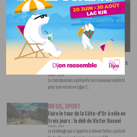
LE DFCO DÉVOILE SES NOUVEAUX MAILLOTS POUR LA
SAISON 2026-2027
INFOS
,
SPORT
Le DFCO dévoile ses nouveaux maillots
pour la saison 2026-2027
6 AOÛT, 2026
Le club dijonnais a présenté ses nouveaux maillots
pour son retour en Ligue 2....
INFOS
,
SPORT
Faire le tour de la Côte-d’Or à vélo en
trois jours : le défi de Victor Bosoni
5 AOÛT, 2026
Le challenge que s’apprête à relever l’ultra-cycliste