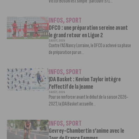
Victor Bosoni est simple : parcourir 571...
INFOS
,
SPORT
DFCO : une préparation sereine avant
le grand retour en Ligue 2
3 AOÛT, 2026
Contre l’AS Nancy Lorraine, le DFCO a achevé sa phase
de préparation par un...
INFOS
,
SPORT
JDA Basket : Kevion Taylor intègre
l’effectif de la Jeanne
3 AOÛT, 2026
Pour se renforcer avant le début de la saison 2026-
2027, la JDA Basket accueille...
INFOS
,
SPORT
Gevrey-Chambertin s’anime avec le
Tour de France Femmes