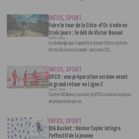
INFOS
,
SPORT
Faire le tour de la Côte-d’Or à vélo en
trois jours : le défi de Victor Bosoni
5 AOÛT, 2026
Le challenge que s’apprête à relever l’ultra-cycliste
Victor Bosoni est simple : parcourir 571...
INFOS
,
SPORT
DFCO : une préparation sereine avant
le grand retour en Ligue 2
3 AOÛT, 2026
Contre l’AS Nancy Lorraine, le DFCO a achevé sa phase
de préparation par un...
INFOS
,
SPORT
JDA Basket : Kevion Taylor intègre
l’effectif de la Jeanne