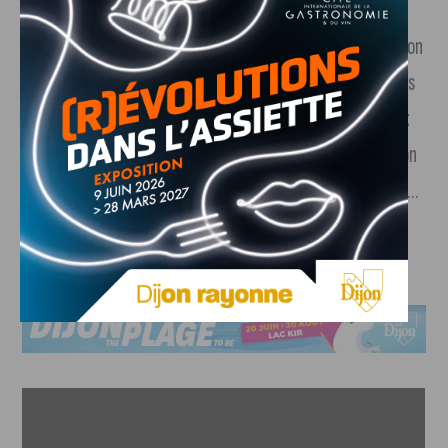
impressionnant ! Alors, pour éviter le moindre faux pas, on
répète « à blanc » depuis maintenant un mois. Lundi 7 juin, on
fera très attention, parce que l’émotion peut vite jouer des
tours… mais on a tellement envie d’y aller,
on a tellement
hâte de commencer
. C’est vraiment une évolution de mon
métier : il y a les codes de la télé, il y a les codes de la radio…
et ça donne quelque chose d’hybride… et c’est ça qui est
excitant !»