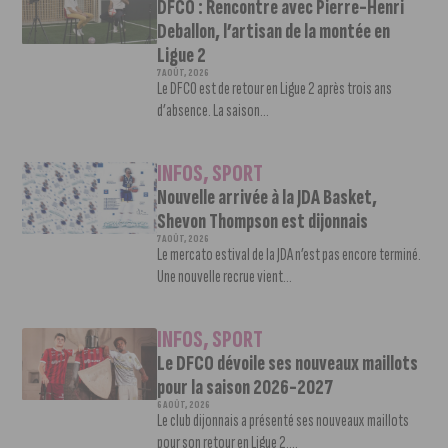
DFCO : Rencontre avec Pierre-Henri
Deballon, l’artisan de la montée en
Ligue 2
7 AOÛT, 2026
Le DFCO est de retour en Ligue 2 après trois ans
d’absence. La saison...
INFOS
,
SPORT
Nouvelle arrivée à la JDA Basket,
Shevon Thompson est dijonnais
7 AOÛT, 2026
Le mercato estival de la JDA n’est pas encore terminé.
Une nouvelle recrue vient...
INFOS
,
SPORT
Le DFCO dévoile ses nouveaux maillots
pour la saison 2026-2027
6 AOÛT, 2026
Le club dijonnais a présenté ses nouveaux maillots
pour son retour en Ligue 2....