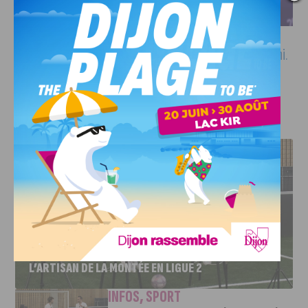
Informations et inscriptions sur le site internet de
Event’hi.
Tarif à 80 euros, nombre de places est limité.
J'AIME LE DFCO
DFCO : RENCONTRE AVEC PIERRE-HENRI DEBALLON,
L’ARTISAN DE LA MONTÉE EN LIGUE 2
INFOS
,
SPORT