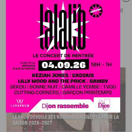
abonnements à partir de janvier 2025. Vous pouvez d’ores et
déjà
créer un compte et vous inscrire aux activités
proposées (suivre le lien)
. Les prestataires peuvent
également prendre contact sur le site.
J'AIME LE DFCO
LE DFCO DÉVOILE SES NOUVEAUX MAILLOTS POUR LA
SAISON 2026-2027