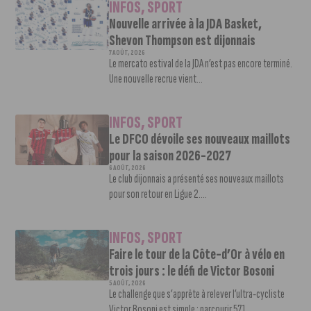
INFOS
,
SPORT
Nouvelle arrivée à la JDA Basket,
Shevon Thompson est dijonnais
7 AOÛT, 2026
Le mercato estival de la JDA n’est pas encore terminé.
Une nouvelle recrue vient...
INFOS
,
SPORT
Le DFCO dévoile ses nouveaux maillots
pour la saison 2026-2027
6 AOÛT, 2026
Le club dijonnais a présenté ses nouveaux maillots
pour son retour en Ligue 2....
INFOS
,
SPORT
Faire le tour de la Côte-d’Or à vélo en
trois jours : le défi de Victor Bosoni
5 AOÛT, 2026
Le challenge que s’apprête à relever l’ultra-cycliste
Victor Bosoni est simple : parcourir 571...