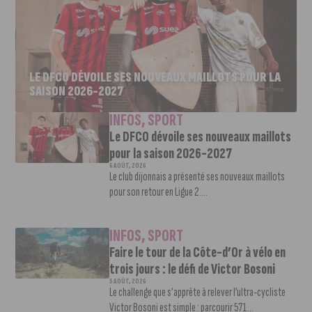
LE DFCO DÉVOILE SES NOUVEAUX MAILLOTS POUR LA
SAISON 2026-2027
INFOS
,
SPORT
Le DFCO dévoile ses nouveaux maillots
pour la saison 2026-2027
6 AOÛT, 2026
Le club dijonnais a présenté ses nouveaux maillots
pour son retour en Ligue 2....
INFOS
,
SPORT
Faire le tour de la Côte-d’Or à vélo en
trois jours : le défi de Victor Bosoni
5 AOÛT, 2026
Le challenge que s’apprête à relever l’ultra-cycliste
Victor Bosoni est simple : parcourir 571...