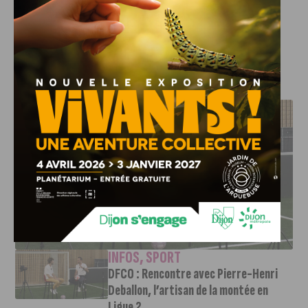
découvrir une autre façon de courir, entre défi sportif et
esprit collectif.
J'AIME LE DFCO
DFCO : RENCONTRE AVEC PIERRE-HENRI DEBALLON,
L’ARTISAN DE LA MONTÉE EN LIGUE 2
INFOS
,
SPORT
DFCO : Rencontre avec Pierre-Henri
Deballon, l’artisan de la montée en
Ligue 2