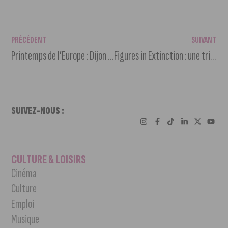
PRÉCÉDENT
SUIVANT
Printemps de l’Europe : Dijon célèbre l’Europe en mai
Figures in Extinction : une trilogie chorégraphique saisissante à l’Auditorium
SUIVEZ-NOUS :
CULTURE & LOISIRS
Cinéma
Culture
Emploi
Musique