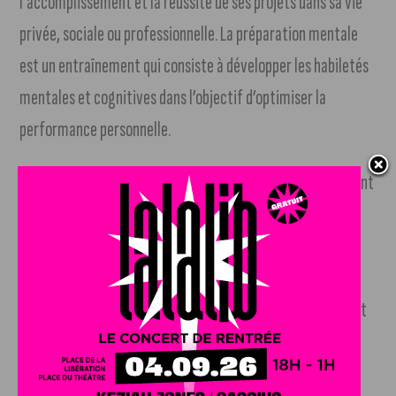
l’accomplissement et la réussite de ses projets dans sa vie
privée, sociale ou professionnelle. La préparation mentale
est un entraînement qui consiste à développer les habiletés
mentales et cognitives dans l’objectif d’optimiser la
performance personnelle.
Il suffit de me contacter et de
prendre rendez-vous
, sachant
que la première séance est gratuite, c’est une séance
d’évaluation de la situation et de définition de l’objectif.
Ensuite, un certains nombre de séances individuelles sont
fixées par un contrat en fonction des besoins identifiés. Cet
accompagnement personnel se fait à l’aide d’outils
spécifiques adaptés, comme par exemple le Diagnostic de