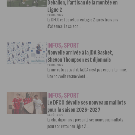
Deballon, l’artisan de la montée en
Ligue 2
7 AOÛT, 2026
Le DFCO est de retour en Ligue 2 après trois ans
d’absence. La saison...
INFOS
,
SPORT
Nouvelle arrivée à la JDA Basket,
Shevon Thompson est dijonnais
7 AOÛT, 2026
Le mercato estival de la JDA n’est pas encore terminé.
Une nouvelle recrue vient...
INFOS
,
SPORT
Le DFCO dévoile ses nouveaux maillots
pour la saison 2026-2027
6 AOÛT, 2026
Le club dijonnais a présenté ses nouveaux maillots
pour son retour en Ligue 2....