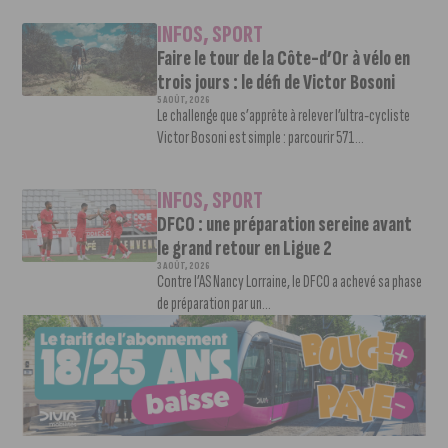
INFOS
,
SPORT
Faire le tour de la Côte-d’Or à vélo en
trois jours : le défi de Victor Bosoni
5 AOÛT, 2026
Le challenge que s’apprête à relever l’ultra-cycliste
Victor Bosoni est simple : parcourir 571...
INFOS
,
SPORT
DFCO : une préparation sereine avant
le grand retour en Ligue 2
3 AOÛT, 2026
Contre l’AS Nancy Lorraine, le DFCO a achevé sa phase
de préparation par un...