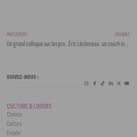
PRÉCÉDENT
SUIVANT
Un grand colloque sur les processus alternatifs de construction de l’espace public à Dijon
Éric Lécheneau : un coach mental pour accompagner et aider les personnes atteintes d’un cancer
SUIVEZ-NOUS :
CULTURE & LOISIRS
Cinéma
Culture
Emploi