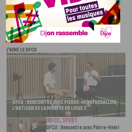
retours du Grand débat.
Communiqué de presse de la Préfecture de Côte d’Or
J'AIME LE DFCO
DFCO : RENCONTRE AVEC PIERRE-HENRI DEBALLON,
L’ARTISAN DE LA MONTÉE EN LIGUE 2
INFOS
,
SPORT
DFCO : Rencontre avec Pierre-Henri