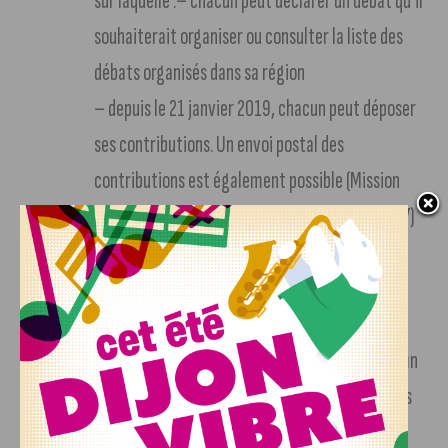
sur laquelle :– chacun peut déclarer un débat qu’il
souhaiterait organiser ou consulter la liste des
débats organisés dans sa région
– depuis le 21 janvier 2019, chacun peut déposer
ses contributions. Un envoi postal des
contributions est également possible (Mission
grand débat BP 70 1644 – 75 326 Paris cedex 07)
Des conférences citoyennes régionales. Dès le
1er mars 2019, elles associeront des Français
tirés au sort dans chaque région à des
représentants de diverses parties prenantes afin
de participer à l’élaboration de pistes concrètes
d’actions et donner leur avis sur les premiers