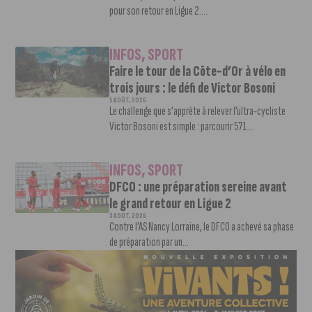
pour son retour en Ligue 2....
INFOS
,
SPORT
Faire le tour de la Côte-d’Or à vélo en
trois jours : le défi de Victor Bosoni
5 AOÛT, 2026
Le challenge que s’apprête à relever l’ultra-cycliste
Victor Bosoni est simple : parcourir 571...
INFOS
,
SPORT
DFCO : une préparation sereine avant
le grand retour en Ligue 2
3 AOÛT, 2026
Contre l’AS Nancy Lorraine, le DFCO a achevé sa phase
de préparation par un...