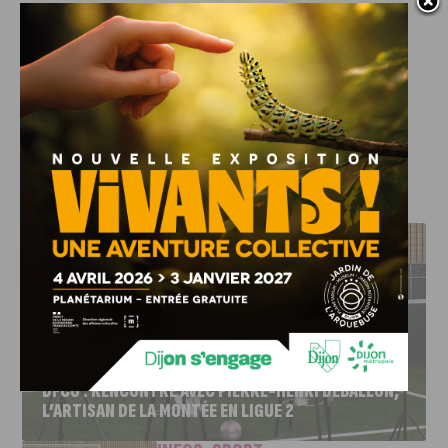
Poste en CDI basé à Dijon – La toison d’or
Contact recrutement :
Pauline EVEN par mail sur
pauline@concept-recrutement.fr
J'AIME LE DFCO
DFCO : RENCONTRE AVEC PIERRE-HENRI DEBALLON,
L’ARTISAN DE LA MONTÉE EN LIGUE 2