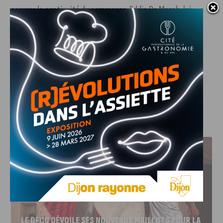
assurer la continuité du commerce. Eddie De March, lui,
prévoit désormais de profiter de son temps libre après une
vie professionnelle bien remplie.
La fermeture de la boutique viendra donc conclure huit
années d’activité sucrée au cœur de la rue du Bourg.
J'AIME LE DFCO
LE DFCO DÉVOILE SES NOUVEAUX MAILLOTS POUR LA