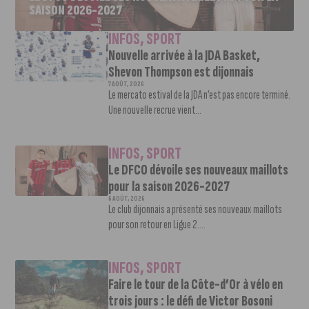
SAISON 2026-2027
INFOS
,
SPORT
Nouvelle arrivée à la JDA Basket,
Shevon Thompson est dijonnais
7 AOÛT, 2026
Le mercato estival de la JDA n’est pas encore terminé.
Une nouvelle recrue vient...
INFOS
,
SPORT
Le DFCO dévoile ses nouveaux maillots
pour la saison 2026-2027
6 AOÛT, 2026
Le club dijonnais a présenté ses nouveaux maillots
pour son retour en Ligue 2....
INFOS
,
SPORT
Faire le tour de la Côte-d’Or à vélo en
trois jours : le défi de Victor Bosoni