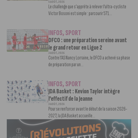
5 AOÛT, 2026
Le challenge que s’apprête à relever l’ultra-cycliste
Victor Bosoni est simple : parcourir 571...
INFOS
,
SPORT
DFCO : une préparation sereine avant
le grand retour en Ligue 2
3 AOÛT, 2026
Contre l’AS Nancy Lorraine, le DFCO a achevé sa phase
de préparation par un...
INFOS
,
SPORT
JDA Basket : Kevion Taylor intègre
l’effectif de la Jeanne
3 AOÛT, 2026
Pour se renforcer avant le début de la saison 2026-
2027, la JDA Basket accueille...