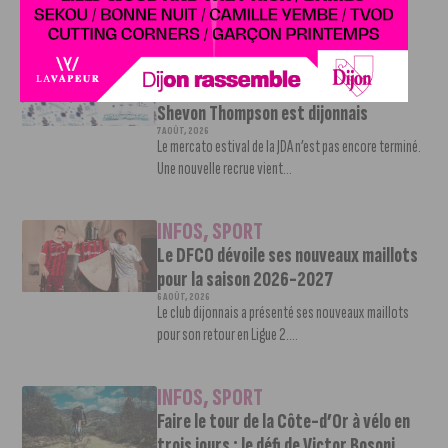
d’absence. La saison...
INFOS
,
SPORT
Nouvelle arrivée à la JDA Basket,
Shevon Thompson est dijonnais
7 AOÛT, 2026
Le mercato estival de la JDA n’est pas encore terminé.
Une nouvelle recrue vient...
INFOS
,
SPORT
Le DFCO dévoile ses nouveaux maillots
pour la saison 2026-2027
6 AOÛT, 2026
Le club dijonnais a présenté ses nouveaux maillots
pour son retour en Ligue 2....
INFOS
,
SPORT
Faire le tour de la Côte-d’Or à vélo en
trois jours : le défi de Victor Bosoni