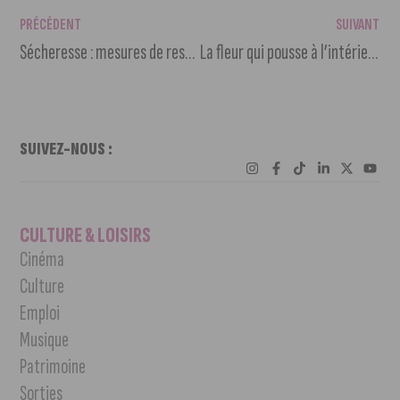
PRÉCÉDENT
SUIVANT
Sécheresse : mesures de restriction d’eau à compter du 12 septembre 2016
La fleur qui pousse à l’intérieur : une librairie salon de thé à Dijon
SUIVEZ-NOUS :
CULTURE & LOISIRS
Cinéma
Culture
Emploi
Musique
Patrimoine
Sorties