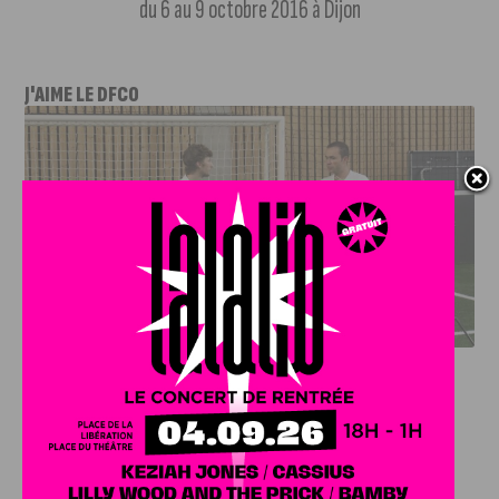
du 6 au 9 octobre 2016 à Dijon
J'AIME LE DFCO
DFCO : RENCONTRE AVEC PIERRE-HENRI DEBALLON,
L’ARTISAN DE LA MONTÉE EN LIGUE 2
INFOS
,
SPORT
DFCO : Rencontre avec Pierre-Henri
Deballon, l’artisan de la montée en
Ligue 2
7 AOÛT, 2026
Le DFCO est de retour en Ligue 2 après trois ans