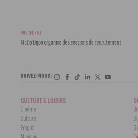
PRÉCÉDENT
McDo Dijon organise des sessions de recrutement
SUIVEZ-NOUS :
CULTURE & LOISIRS
D
Cinéma
Bo
Culture
Di
Emploi
G
Musique
J’