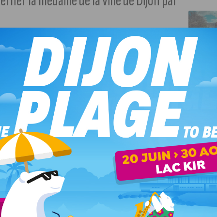
ner la médaille de la ville de Dijon par
 ce week-end.
La relégation du DFCO en National (lire notre
à la victoire du Dijon Métropole Handball – DMH lors des
ident de Dijon Métropole, a reçu toute cette belle équipe de
ur remettre la médaille de la ville.
res en détail : 30 matchs joués, 22 victoires et 1001 buts.