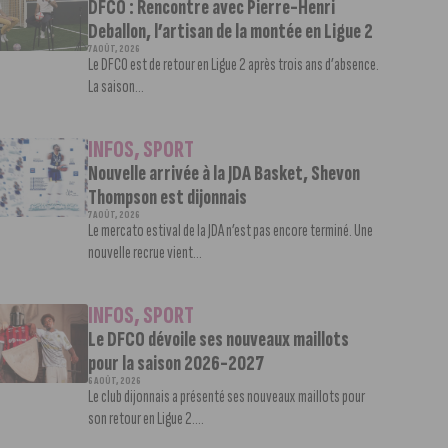
DFCO : Rencontre avec Pierre-Henri
Deballon, l’artisan de la montée en Ligue 2
7 AOÛT, 2026
Le DFCO est de retour en Ligue 2 après trois ans d’absence.
La saison...
INFOS
,
SPORT
Nouvelle arrivée à la JDA Basket, Shevon
Thompson est dijonnais
7 AOÛT, 2026
Le mercato estival de la JDA n’est pas encore terminé. Une
nouvelle recrue vient...
INFOS
,
SPORT
Le DFCO dévoile ses nouveaux maillots
pour la saison 2026-2027
6 AOÛT, 2026
Le club dijonnais a présenté ses nouveaux maillots pour
son retour en Ligue 2....