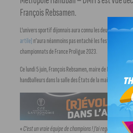
Métropole Handball – DMH s’est vue décer
François Rebsamen.
L’univers sportif dijonnais aura connu les deux extrêmes
artile)
n’aura néanmoins pas entaché les festivités suite 
championnats de France Proligue 2023.
Ce lundi 5 juin, François Rebsamen, maire de Dijon et Prés
handballeurs dans la salle des États de la mairie, afin de le
«
C’est un vraie équipe de champions ! J’ai regardé les chiff