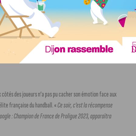
e palais des sports se remplie facilement. Nous allons aider
t-à-dire le meilleur club de Dijon »,
a précisé le maire
.
niveau, c’est-à-dire le meilleur club de Dijon ».
x côtés des joueurs n’a pas pu cacher son émotion face aux
élite française du handball. «
Ce soir, c’est la récompense
oogle : Champion de France de Proligue 2023, apparaîtra