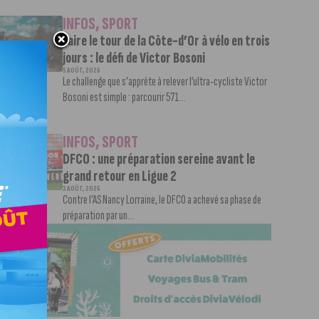
INFOS
,
SPORT
Faire le tour de la Côte-d’Or à vélo en trois
jours : le défi de Victor Bosoni
5 AOÛT, 2026
Le challenge que s’apprête à relever l’ultra-cycliste Victor
Bosoni est simple : parcourir 571...
INFOS
,
SPORT
DFCO : une préparation sereine avant le
grand retour en Ligue 2
3 AOÛT, 2026
Contre l’AS Nancy Lorraine, le DFCO a achevé sa phase de
préparation par un...