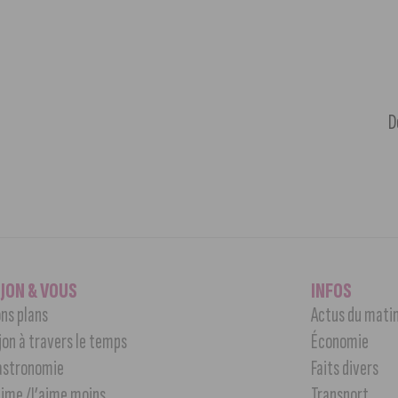
D
IJON & VOUS
INFOS
ns plans
Actus du mati
jon à travers le temps
Économie
astronomie
Faits divers
aime /J’aime moins
Transport