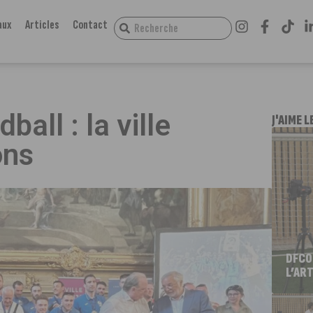
aux
Articles
Contact
all : la ville
J'AIME L
ons
DFCO
L’ART