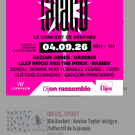
INFOS
,
SPORT
Faire le tour de la Côte-d’Or à vélo en
trois jours : le défi de Victor Bosoni
5 AOÛT, 2026
Le challenge que s’apprête à relever l’ultra-cycliste
Victor Bosoni est simple : parcourir 571...
INFOS
,
SPORT
DFCO : une préparation sereine avant
le grand retour en Ligue 2
3 AOÛT, 2026
Contre l’AS Nancy Lorraine, le DFCO a achevé sa phase
de préparation par un...
INFOS
,
SPORT
JDA Basket : Kevion Taylor intègre
l’effectif de la Jeanne
3 AOÛT, 2026