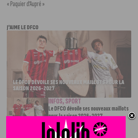
« Paquier d’Aupré »
J'AIME LE DFCO
LE DFCO DÉVOILE SES NOUVEAUX MAILLOTS POUR LA
SAISON 2026-2027
INFOS
,
SPORT
Le DFCO dévoile ses nouveaux maillots
pour la saison 2026-2027
6 AOÛT, 2026
Le club dijonnais a présenté ses nouveaux maillots
pour son retour en Ligue 2....