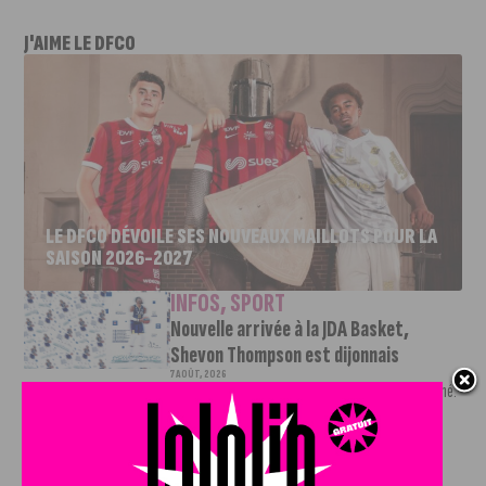
J'AIME LE DFCO
LE DFCO DÉVOILE SES NOUVEAUX MAILLOTS POUR LA
SAISON 2026-2027
INFOS
,
SPORT
Nouvelle arrivée à la JDA Basket,
Shevon Thompson est dijonnais
7 AOÛT, 2026
Le mercato estival de la JDA n’est pas encore terminé.
Une nouvelle recrue vient...
INFOS
,
SPORT