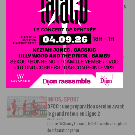
Le DFCO dévoile ses nouveaux maillots
pour la saison 2026-2027
6 AOÛT, 2026
Le club dijonnais a présenté ses nouveaux maillots
pour son retour en Ligue 2....
INFOS
,
SPORT
Faire le tour de la Côte-d’Or à vélo en
trois jours : le défi de Victor Bosoni
5 AOÛT, 2026
Le challenge que s’apprête à relever l’ultra-cycliste
Victor Bosoni est simple : parcourir 571...
INFOS
,
SPORT
DFCO : une préparation sereine avant
le grand retour en Ligue 2
3 AOÛT, 2026
Contre l’AS Nancy Lorraine, le DFCO a achevé sa phase
de préparation par un...