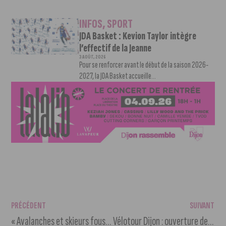
INFOS
,
SPORT
JDA Basket : Kevion Taylor intègre
l’effectif de la Jeanne
3 AOÛT, 2026
Pour se renforcer avant le début de la saison 2026-
2027, la JDA Basket accueille...
PRÉCÉDENT
SUIVANT
« Avalanches et skieurs fous, danger sur les pistes » un film du dijonnais Benoît LANET
Vélotour Dijon : ouverture de la billetterie