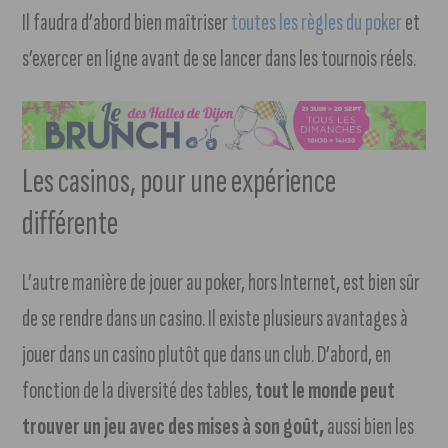
Il faudra d’abord bien maîtriser
toutes les règles du poker
et
s’exercer en ligne avant de se lancer dans les tournois réels.
Les casinos, pour une expérience
différente
L’autre manière de jouer au poker, hors Internet, est bien sûr
de se rendre dans un casino. Il existe plusieurs avantages à
jouer dans un casino plutôt que dans un club. D’abord, en
fonction de la diversité des tables,
tout le monde peut
trouver un jeu avec des mises à son goût,
aussi bien les