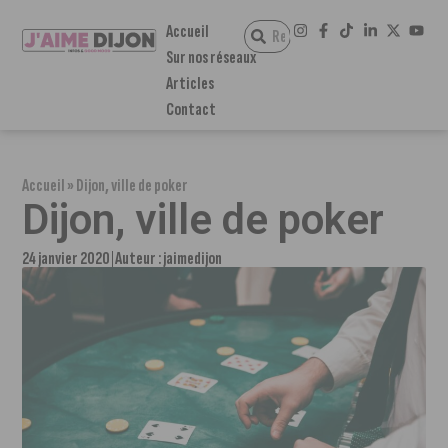
Accueil
Sur nos réseaux
Articles
Contact
Accueil
»
Dijon, ville de poker
Dijon, ville de poker
24 janvier 2020
Auteur :
jaimedijon