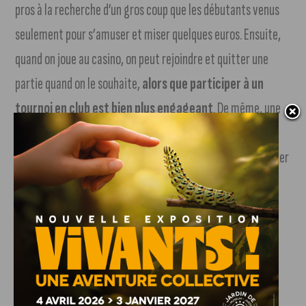
pros à la recherche d’un gros coup que les débutants venus
seulement pour s’amuser et miser quelques euros. Ensuite,
quand on joue au casino, on peut rejoindre et quitter une
partie quand on le souhaite,
alors que participer à un
tournoi en club est bien plus engageant
. De même, une
fois qu’on a perdu à un tournoi en club, on n’a plus qu’à
rentrer chez soi, alors que l’on peut toujours aller rechercher
des jetons dans un casino pour se rasseoir à la table.
Le casino de Besançon. Photo par toufik-de-planoise/CC BY-SA 1.0
Si les casinos permettent donc de jouer de manière plus