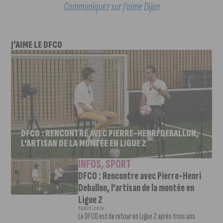
Communiquez sur J’aime Dijon
J'AIME LE DFCO
DFCO : RENCONTRE AVEC PIERRE-HENRI DEBALLON,
L’ARTISAN DE LA MONTÉE EN LIGUE 2
INFOS
,
SPORT
DFCO : Rencontre avec Pierre-Henri
Deballon, l’artisan de la montée en
Ligue 2
7 AOÛT, 2026
Le DFCO est de retour en Ligue 2 après trois ans