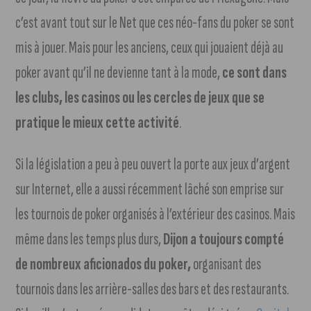
c’est avant tout sur le Net que ces néo-fans du poker se sont
mis à jouer. Mais pour les anciens, ceux qui jouaient déjà au
poker avant qu’il ne devienne tant à la mode,
ce sont dans
les clubs, les casinos ou les cercles de jeux que se
pratique le mieux cette activité
.
Si la législation a peu à peu ouvert la porte aux jeux d’argent
sur Internet, elle a aussi récemment lâché son emprise sur
les tournois de poker organisés à l’extérieur des casinos. Mais
même dans les temps plus durs,
Dijon a toujours compté
de nombreux aficionados du poker,
organisant des
tournois dans les arrière-salles des bars et des restaurants.