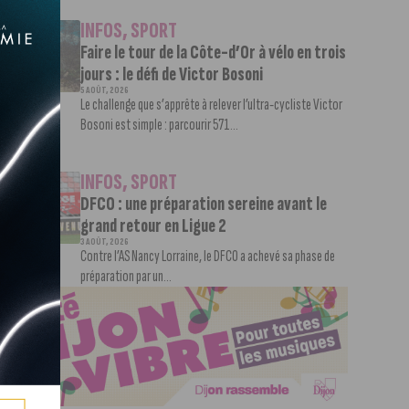
INFOS
,
SPORT
Faire le tour de la Côte-d’Or à vélo en trois
jours : le défi de Victor Bosoni
5 AOÛT, 2026
Le challenge que s’apprête à relever l’ultra-cycliste Victor
Bosoni est simple : parcourir 571...
INFOS
,
SPORT
DFCO : une préparation sereine avant le
grand retour en Ligue 2
3 AOÛT, 2026
Contre l’AS Nancy Lorraine, le DFCO a achevé sa phase de
préparation par un...