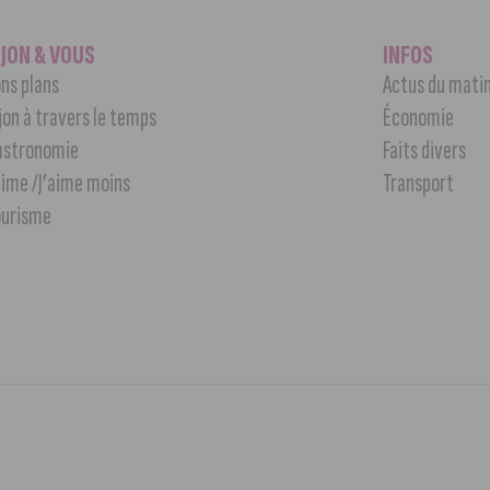
IJON & VOUS
INFOS
ns plans
Actus du mati
jon à travers le temps
Économie
astronomie
Faits divers
aime /J’aime moins
Transport
ourisme