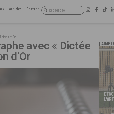
aux
Articles
Contact
Toison d’Or
raphe avec « Dictée
J'AIME L
on d’Or
DFCO
L’ART