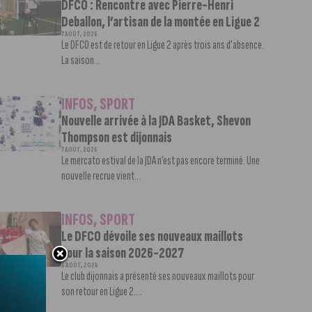
DFCO : Rencontre avec Pierre-Henri
Deballon, l’artisan de la montée en Ligue 2
7 AOÛT, 2026
Le DFCO est de retour en Ligue 2 après trois ans d’absence.
La saison...
INFOS
,
SPORT
Nouvelle arrivée à la JDA Basket, Shevon
Thompson est dijonnais
7 AOÛT, 2026
Le mercato estival de la JDA n’est pas encore terminé. Une
nouvelle recrue vient...
INFOS
,
SPORT
Le DFCO dévoile ses nouveaux maillots
pour la saison 2026-2027
6 AOÛT, 2026
Le club dijonnais a présenté ses nouveaux maillots pour
son retour en Ligue 2....