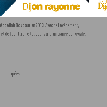
r, rendez-vous à l’accueil de la Toison d’Or ou téléphonez au
r
Abdellah Boudour
en 2013. Avec cet événement,
e et de l’écriture, le tout dans une ambiance conviviale.
s handicapées