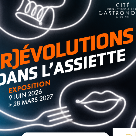
abre, Miss France 2005 et directrice
 tous.
me des grands, testent leurs savoirs en grammaire et en
les challengers retrouveront
Cindy Fabre
à la lecture de la