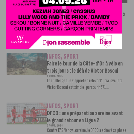
INFOS
,
SPORT
Le DFCO dévoile ses nouveaux maillots
pour la saison 2026-2027
6 AOÛT, 2026
Le club dijonnais a présenté ses nouveaux maillots
pour son retour en Ligue 2....
INFOS
,
SPORT
Faire le tour de la Côte-d’Or à vélo en
trois jours : le défi de Victor Bosoni
5 AOÛT, 2026
Le challenge que s’apprête à relever l’ultra-cycliste
Victor Bosoni est simple : parcourir 571...
INFOS
,
SPORT
DFCO : une préparation sereine avant
le grand retour en Ligue 2
3 AOÛT, 2026
Contre l’AS Nancy Lorraine, le DFCO a achevé sa phase