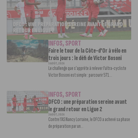
DFCO : UNE PRÉPARATION SEREINE AVANT LE GRAND
RETOUR EN LIGUE 2
INFOS
,
SPORT
Faire le tour de la Côte-d’Or à vélo en
trois jours : le défi de Victor Bosoni
5 AOÛT, 2026
Le challenge que s’apprête à relever l’ultra-cycliste
Victor Bosoni est simple : parcourir 571...
INFOS
,
SPORT
DFCO : une préparation sereine avant
le grand retour en Ligue 2
3 AOÛT, 2026
Contre l’AS Nancy Lorraine, le DFCO a achevé sa phase
de préparation par un...