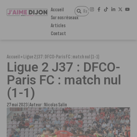
Accueil
Sur nos réseaux
Articles
Contact
Accueil
»
Ligue 2 J37 : DFCO-Paris FC : match nul (1-1)
Ligue 2 J37 : DFCO-
Paris FC : match nul
(1-1)
27 mai 2023
Auteur :
Nicolas Salin