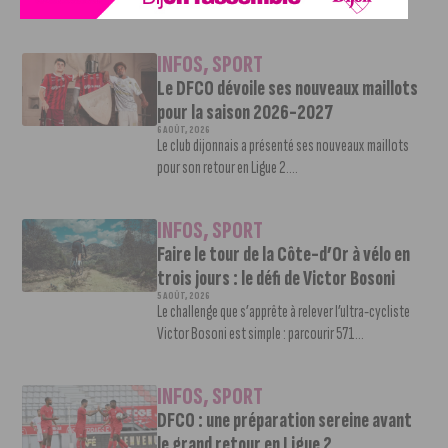
Une nouvelle recrue vient...
INFOS
,
SPORT
Le DFCO dévoile ses nouveaux maillots
pour la saison 2026-2027
6 AOÛT, 2026
Le club dijonnais a présenté ses nouveaux maillots
pour son retour en Ligue 2....
INFOS
,
SPORT
Faire le tour de la Côte-d’Or à vélo en
trois jours : le défi de Victor Bosoni
5 AOÛT, 2026
Le challenge que s’apprête à relever l’ultra-cycliste
Victor Bosoni est simple : parcourir 571...
INFOS
,
SPORT
DFCO : une préparation sereine avant
le grand retour en Ligue 2