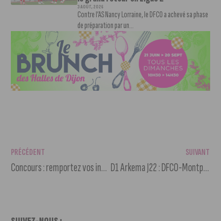
3 AOÛT, 2026
Contre l’AS Nancy Lorraine, le DFCO a achevé sa phase
de préparation par un...
PRÉCÉDENT
SUIVANT
Concours : remportez vos invitations pour le VYV Festival 2023
D1 Arkema J22 : DFCO-Montpellier : victoire de Dijon (2-1)
SUIVEZ-NOUS :