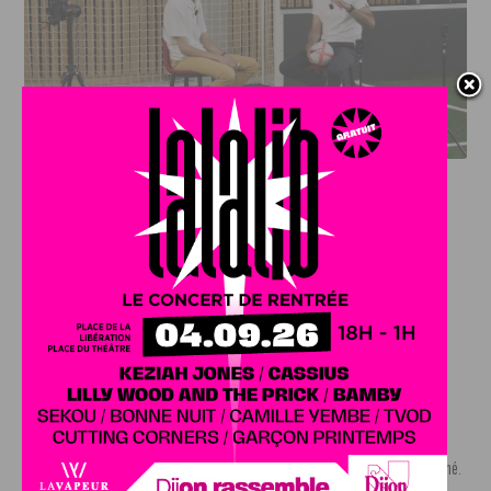
DFCO : RENCONTRE AVEC PIERRE-HENRI DEBALLON,
L’ARTISAN DE LA MONTÉE EN LIGUE 2
INFOS
,
SPORT
DFCO : Rencontre avec Pierre-Henri
Deballon, l’artisan de la montée en
Ligue 2
7 AOÛT, 2026
Le DFCO est de retour en Ligue 2 après trois ans
d’absence. La saison...
INFOS
,
SPORT
Nouvelle arrivée à la JDA Basket,
Shevon Thompson est dijonnais
7 AOÛT, 2026
Le mercato estival de la JDA n’est pas encore terminé.