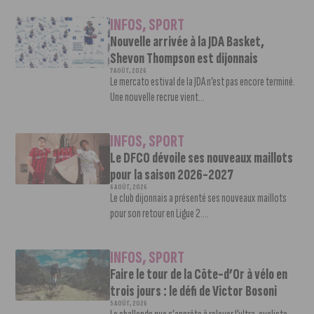
INFOS
,
SPORT
Nouvelle arrivée à la JDA Basket,
Shevon Thompson est dijonnais
7 AOÛT, 2026
Le mercato estival de la JDA n’est pas encore terminé.
Une nouvelle recrue vient...
INFOS
,
SPORT
Le DFCO dévoile ses nouveaux maillots
pour la saison 2026-2027
6 AOÛT, 2026
Le club dijonnais a présenté ses nouveaux maillots
pour son retour en Ligue 2....
INFOS
,
SPORT
Faire le tour de la Côte-d’Or à vélo en
trois jours : le défi de Victor Bosoni
5 AOÛT, 2026