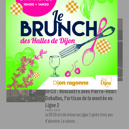
J'AIME LE DFCO
DFCO : RENCONTRE AVEC PIERRE-HENRI DEBALLON,
L’ARTISAN DE LA MONTÉE EN LIGUE 2
INFOS
,
SPORT
DFCO : Rencontre avec Pierre-Henri
Deballon, l’artisan de la montée en
Ligue 2
7 AOÛT, 2026
Le DFCO est de retour en Ligue 2 après trois ans
d’absence. La saison...