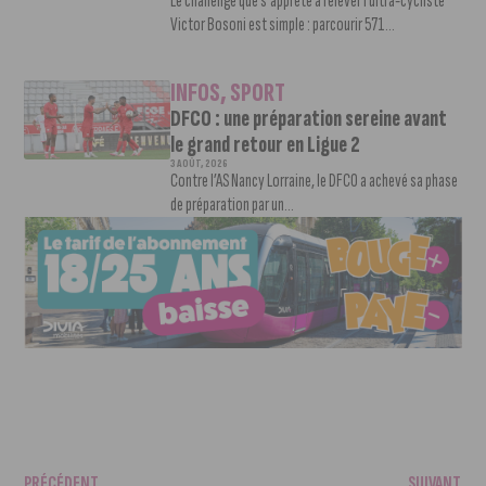
Le challenge que s’apprête à relever l’ultra-cycliste
Victor Bosoni est simple : parcourir 571...
INFOS
,
SPORT
DFCO : une préparation sereine avant
le grand retour en Ligue 2
3 AOÛT, 2026
Contre l’AS Nancy Lorraine, le DFCO a achevé sa phase
de préparation par un...
PRÉCÉDENT
SUIVANT