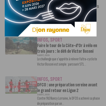
INFOS
,
SPORT
Le DFCO dévoile ses nouveaux maillots
pour la saison 2026-2027
6 AOÛT, 2026
Le club dijonnais a présenté ses nouveaux maillots
pour son retour en Ligue 2....
INFOS
,
SPORT
Faire le tour de la Côte-d’Or à vélo en
trois jours : le défi de Victor Bosoni
5 AOÛT, 2026
Le challenge que s’apprête à relever l’ultra-cycliste
Victor Bosoni est simple : parcourir 571...
INFOS
,
SPORT
DFCO : une préparation sereine avant
le grand retour en Ligue 2
3 AOÛT, 2026
Contre l’AS Nancy Lorraine, le DFCO a achevé sa phase
de préparation par un...