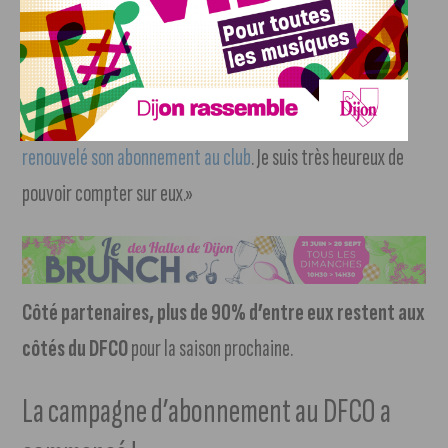
malgré notre mauvaise prestation.
J’ai envie de leur
donner un autre spectacle, de beaux buts et une
bonne ambiance dans notre stade
. On a toujours été
proche de nos supporters et
la très grande majorité a
renouvelé son abonnement au club
. Je suis très heureux de
pouvoir compter sur eux.»
Côté partenaires, plus de 90% d’entre eux restent aux
côtés du DFCO
pour la saison prochaine.
La campagne d’abonnement au DFCO a