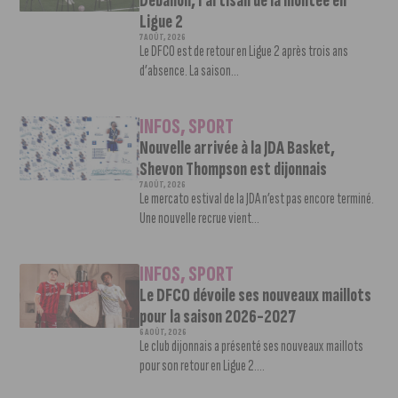
Deballon, l’artisan de la montée en
Ligue 2
7 AOÛT, 2026
Le DFCO est de retour en Ligue 2 après trois ans
d’absence. La saison...
INFOS
,
SPORT
Nouvelle arrivée à la JDA Basket,
Shevon Thompson est dijonnais
7 AOÛT, 2026
Le mercato estival de la JDA n’est pas encore terminé.
Une nouvelle recrue vient...
INFOS
,
SPORT
Le DFCO dévoile ses nouveaux maillots
pour la saison 2026-2027
6 AOÛT, 2026
Le club dijonnais a présenté ses nouveaux maillots
pour son retour en Ligue 2....