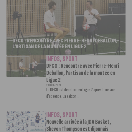
DFCO : RENCONTRE AVEC PIERRE-HENRI DEBALLON,
L’ARTISAN DE LA MONTÉE EN LIGUE 2
INFOS
,
SPORT
DFCO : Rencontre avec Pierre-Henri
Deballon, l’artisan de la montée en
Ligue 2
7 AOÛT, 2026
Le DFCO est de retour en Ligue 2 après trois ans
d’absence. La saison...
INFOS
,
SPORT
Nouvelle arrivée à la JDA Basket,
Shevon Thompson est dijonnais