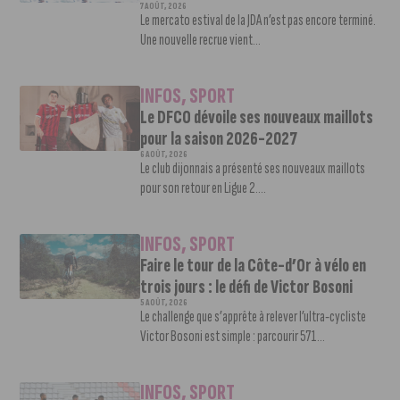
7 AOÛT, 2026
Le mercato estival de la JDA n’est pas encore terminé.
Une nouvelle recrue vient...
INFOS
,
SPORT
Le DFCO dévoile ses nouveaux maillots
pour la saison 2026-2027
6 AOÛT, 2026
Le club dijonnais a présenté ses nouveaux maillots
pour son retour en Ligue 2....
INFOS
,
SPORT
Faire le tour de la Côte-d’Or à vélo en
trois jours : le défi de Victor Bosoni
5 AOÛT, 2026
Le challenge que s’apprête à relever l’ultra-cycliste
Victor Bosoni est simple : parcourir 571...
INFOS
,
SPORT