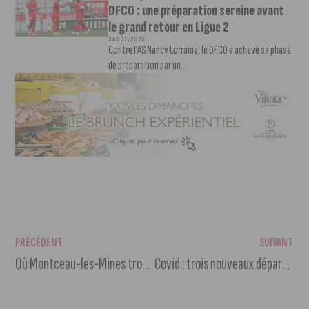
DFCO : une préparation sereine avant
le grand retour en Ligue 2
3 AOÛT, 2026
Contre l’AS Nancy Lorraine, le DFCO a achevé sa phase
de préparation par un...
PRÉCÉDENT
SUIVANT
Où Montceau-les-Mines trouve-t-elle son énergie ? Réponse dans La Tête à l’Endroit avec Guillaume Pierre
Covid : trois nouveaux départements soumis aux restrictions renforcées. Bientôt la Bourgogne Franche Comté ?