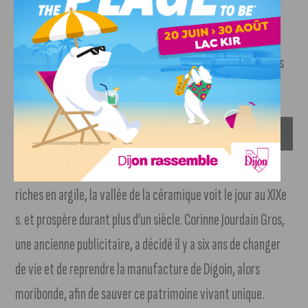
Les richesses de la terre de Bourgogne
Du sud au nord de la Bourgogne, des terroirs et des savoir-
faire se sont transmis et perdurent aujourd’hui grâce à des
femmes et des hommes de passion.
Au sud-est de la région, sur les rives du canal du Centre
riches en argile, la vallée de la céramique voit le jour au XIXe
s. et prospère durant plus d’un siècle. Corinne Jourdain Gros,
une ancienne publicitaire, a décidé il y a six ans de changer
de vie et de reprendre la manufacture de Digoin, alors
moribonde, afin de sauver ce patrimoine vivant unique.