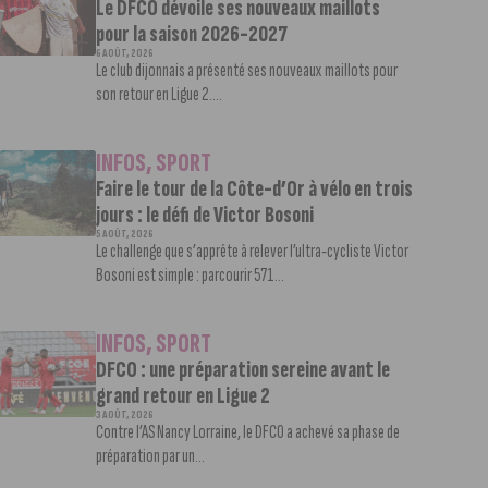
Le DFCO dévoile ses nouveaux maillots
pour la saison 2026-2027
6 AOÛT, 2026
Le club dijonnais a présenté ses nouveaux maillots pour
son retour en Ligue 2....
INFOS
,
SPORT
Faire le tour de la Côte-d’Or à vélo en trois
jours : le défi de Victor Bosoni
5 AOÛT, 2026
Le challenge que s’apprête à relever l’ultra-cycliste Victor
Bosoni est simple : parcourir 571...
INFOS
,
SPORT
DFCO : une préparation sereine avant le
grand retour en Ligue 2
3 AOÛT, 2026
Contre l’AS Nancy Lorraine, le DFCO a achevé sa phase de
préparation par un...