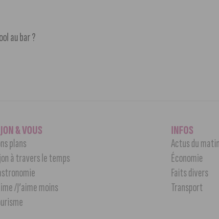
ool au bar ?
IJON & VOUS
INFOS
ns plans
Actus du mati
jon à travers le temps
Économie
astronomie
Faits divers
aime /J’aime moins
Transport
ourisme