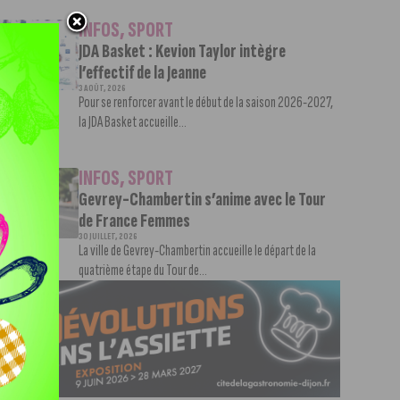
INFOS
,
SPORT
JDA Basket : Kevion Taylor intègre
l’effectif de la Jeanne
3 AOÛT, 2026
Pour se renforcer avant le début de la saison 2026-2027,
la JDA Basket accueille...
INFOS
,
SPORT
Gevrey-Chambertin s’anime avec le Tour
de France Femmes
30 JUILLET, 2026
La ville de Gevrey-Chambertin accueille le départ de la
quatrième étape du Tour de...