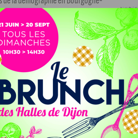
els de la démographie en Bourgogne-
rdre des habitants, mais Dijon et la
ptait 2.800.194 habitants
(4,3% de la population en
apport aux années précédentes et qui s’explique en partie
re négatif depuis dix ans.
r continue sa croissance. Par rapport à 2015, le
 surtout grâce à Dijon qui gagne 4.232 habitants