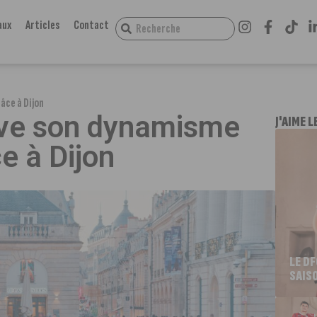
aux
Articles
Contact
âce à Dijon
rve son dynamisme
J'AIME L
e à Dijon
LE D
SAIS