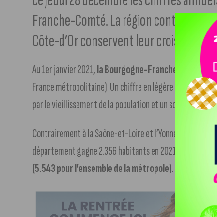
ce jeudi 28 décembre les chiffres annu
Franche-Comté. La région continue de pe
Côte-d’Or conservent leur croissance.
Au 1er janvier 2021,
la Bourgogne-Franche-Comté com
France métropolitaine). Un chiffre en légère baisse par r
par le vieillissement de la population et un solde migratoi
Contrairement à la Saône-et-Loire et l’Yonne, la Côte-d’O
département gagne 2.356 habitants en 2021.
Un gain dû
(5.543 pour l’ensemble de la métropole).