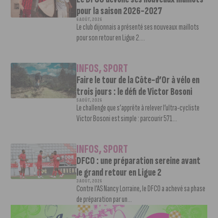
pour la saison 2026-2027
6 AOÛT, 2026
Le club dijonnais a présenté ses nouveaux maillots
pour son retour en Ligue 2....
INFOS
,
SPORT
Faire le tour de la Côte-d’Or à vélo en
trois jours : le défi de Victor Bosoni
5 AOÛT, 2026
Le challenge que s’apprête à relever l’ultra-cycliste
Victor Bosoni est simple : parcourir 571...
INFOS
,
SPORT
DFCO : une préparation sereine avant
le grand retour en Ligue 2
3 AOÛT, 2026
Contre l’AS Nancy Lorraine, le DFCO a achevé sa phase
de préparation par un...