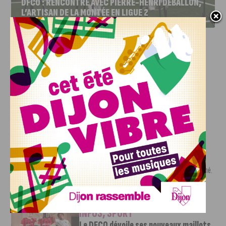
DFCO : RENCONTRE AVEC PIERRE-HENRI DEBALLON,
L’ARTISAN DE LA MONTÉE EN LIGUE 2
INFOS
,
SPORT
DFCO : Rencontre avec Pierre-Henri
Deballon, l’artisan de la montée en
Ligue 2
7 AOÛT, 2026
Le DFCO est de retour en Ligue 2 après trois ans
d’absence. La saison...
INFOS
,
SPORT
Nouvelle arrivée à la JDA Basket,
Shevon Thompson est dijonnais
7 AOÛT, 2026
Le mercato estival de la JDA n’est pas encore terminé.
Une nouvelle recrue vient...
INFOS
,
SPORT
Le DFCO dévoile ses nouveaux maillots