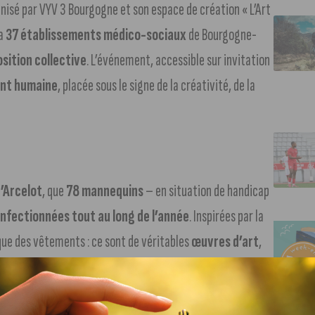
anisé par VYV 3 Bourgogne et son espace de création « L’Art
ra
37 établissements médico-sociaux
de Bourgogne-
sition collective
. L’événement, accessible sur invitation
ent humaine
, placée sous le signe de la créativité, de la
’Arcelot
, que
78 mannequins
– en situation de handicap
nfectionnées tout au long de l’année
. Inspirées par la
s que des vêtements : ce sont de véritables
œuvres d’art
,
ique exigeant et d’une volonté farouche de valoriser