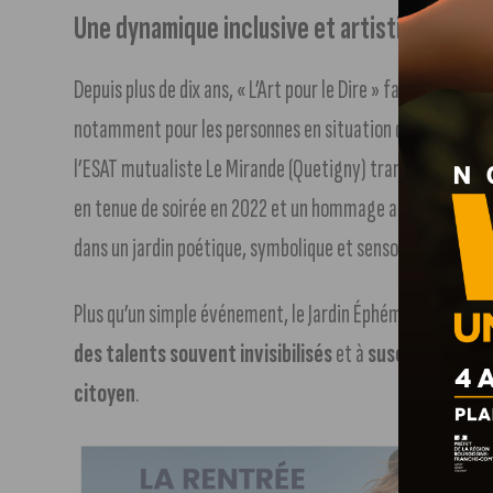
Une dynamique inclusive et artistique
Depuis plus de dix ans, « L’Art pour le Dire » fait de la cult
notamment pour les personnes en situation de handicap. À 
l’ESAT mutualiste Le Mirande (Quetigny) transforme l’act
en tenue de soirée en 2022 et un hommage aux Jeux Olymp
dans un jardin poétique, symbolique et sensoriel.
Plus qu’un simple événement, le Jardin Éphémère vise à
cr
des talents souvent invisibilisés
et à
susciter des pa
citoyen
.