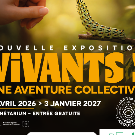
ure un
outil d’émancipation et de reconnaissance
,
travers ses projets annuels, cette initiative portée par
e artistique en
levier d’inclusion sociale
. Après un défilé
iques en 2024, cette nouvelle édition nous transporte
éer du lien entre les établissements
, à
rendre visibles
sserelles entre le monde médico-social, culturel et