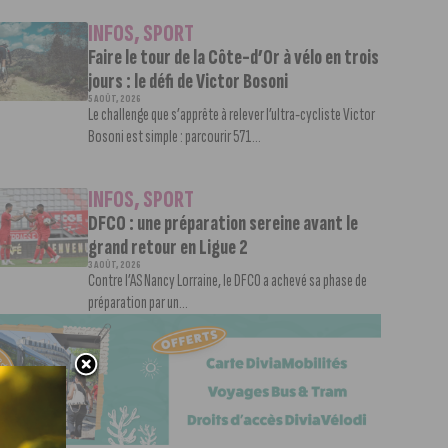
INFOS
,
SPORT
Faire le tour de la Côte-d’Or à vélo en trois
jours : le défi de Victor Bosoni
5 AOÛT, 2026
Le challenge que s’apprête à relever l’ultra-cycliste Victor
Bosoni est simple : parcourir 571...
INFOS
,
SPORT
DFCO : une préparation sereine avant le
grand retour en Ligue 2
3 AOÛT, 2026
Contre l’AS Nancy Lorraine, le DFCO a achevé sa phase de
préparation par un...