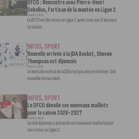
DFCO : Rencontre avec Pierre-Henri
Deballon, l’artisan de la montée en Ligue 2
7 AOÛT, 2026
Le DFCO est de retour en Ligue 2 après trois ans d’absence.
La saison...
INFOS
,
SPORT
Nouvelle arrivée à la JDA Basket, Shevon
Thompson est dijonnais
7 AOÛT, 2026
Le mercato estival de la JDA n’est pas encore terminé. Une
nouvelle recrue vient...
INFOS
,
SPORT
Le DFCO dévoile ses nouveaux maillots
pour la saison 2026-2027
6 AOÛT, 2026
Le club dijonnais a présenté ses nouveaux maillots pour
son retour en Ligue 2....