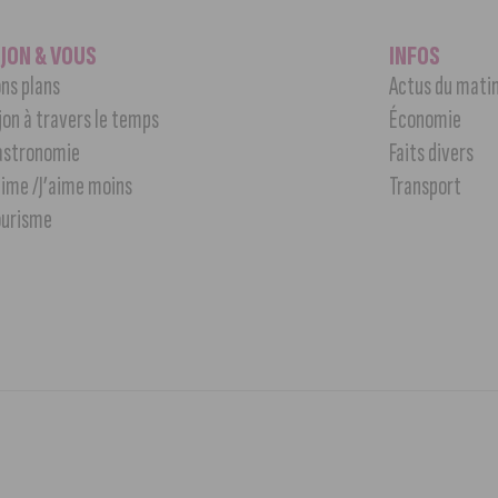
IJON & VOUS
INFOS
ns plans
Actus du mati
jon à travers le temps
Économie
astronomie
Faits divers
aime /J’aime moins
Transport
ourisme