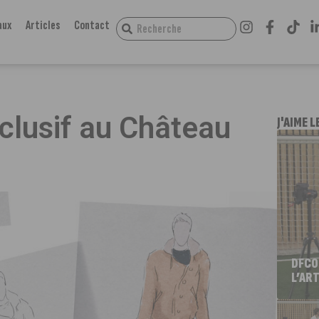
aux
Articles
Contact
nclusif au Château
J'AIME L
DFCO
L’ART