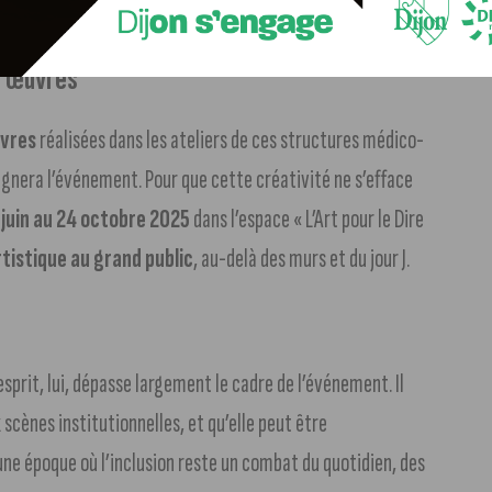
s œuvres
uvres
réalisées dans les ateliers de ces structures médico-
agnera l’événement. Pour que cette créativité ne s’efface
 juin au 24 octobre 2025
dans l’espace « L’Art pour le Dire
tistique au grand public
, au-delà des murs et du jour J.
 esprit, lui, dépasse largement le cadre de l’événement. Il
 scènes institutionnelles, et qu’elle peut être
 une époque où l’inclusion reste un combat du quotidien, des