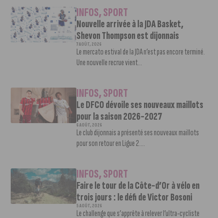
INFOS
,
SPORT
Nouvelle arrivée à la JDA Basket,
Shevon Thompson est dijonnais
7 AOÛT, 2026
Le mercato estival de la JDA n’est pas encore terminé.
Une nouvelle recrue vient...
INFOS
,
SPORT
Le DFCO dévoile ses nouveaux maillots
pour la saison 2026-2027
6 AOÛT, 2026
Le club dijonnais a présenté ses nouveaux maillots
pour son retour en Ligue 2....
INFOS
,
SPORT
Faire le tour de la Côte-d’Or à vélo en
trois jours : le défi de Victor Bosoni
5 AOÛT, 2026
Le challenge que s’apprête à relever l’ultra-cycliste