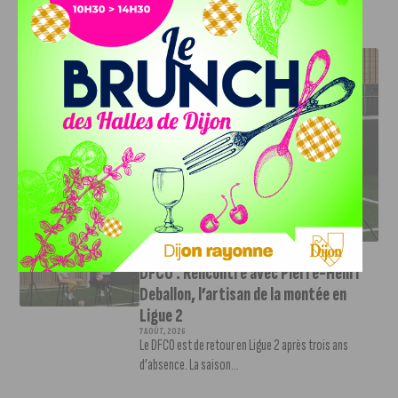
J'AIME LE DFCO
DFCO : RENCONTRE AVEC PIERRE-HENRI DEBALLON,
L’ARTISAN DE LA MONTÉE EN LIGUE 2
INFOS
,
SPORT
DFCO : Rencontre avec Pierre-Henri
Deballon, l’artisan de la montée en
Ligue 2
7 AOÛT, 2026
Le DFCO est de retour en Ligue 2 après trois ans
d’absence. La saison...