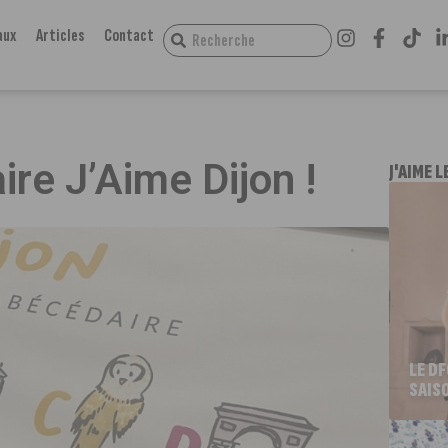
aux
Articles
Contact
re J’Aime Dijon !
J'AIME L
LE D
SAIS