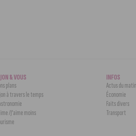
IJON & VOUS
INFOS
ns plans
Actus du mati
jon à travers le temps
Économie
astronomie
Faits divers
aime /J’aime moins
Transport
ourisme