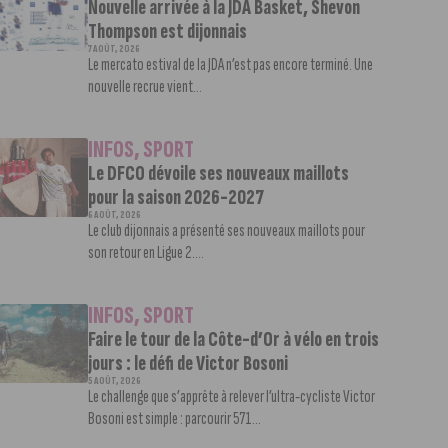
Nouvelle arrivée à la JDA Basket, Shevon
Thompson est dijonnais
7 AOÛT, 2026
Le mercato estival de la JDA n’est pas encore terminé. Une
nouvelle recrue vient...
INFOS
,
SPORT
Le DFCO dévoile ses nouveaux maillots
pour la saison 2026-2027
6 AOÛT, 2026
Le club dijonnais a présenté ses nouveaux maillots pour
son retour en Ligue 2....
INFOS
,
SPORT
Faire le tour de la Côte-d’Or à vélo en trois
jours : le défi de Victor Bosoni
5 AOÛT, 2026
Le challenge que s’apprête à relever l’ultra-cycliste Victor
Bosoni est simple : parcourir 571...