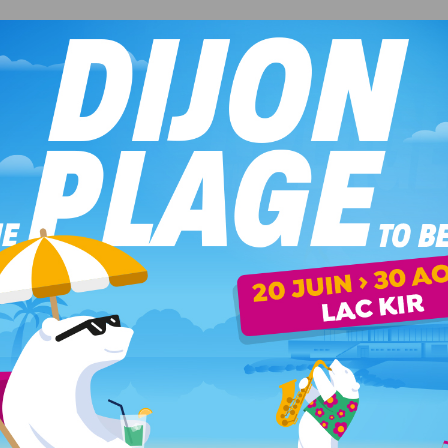
ions chaudement !
ue en ligne
.
-prix de 15€.
 un monument ou un lieu
L’abécédaire de J’Aime Dijon
… J’Aime Dijon !
, O comme