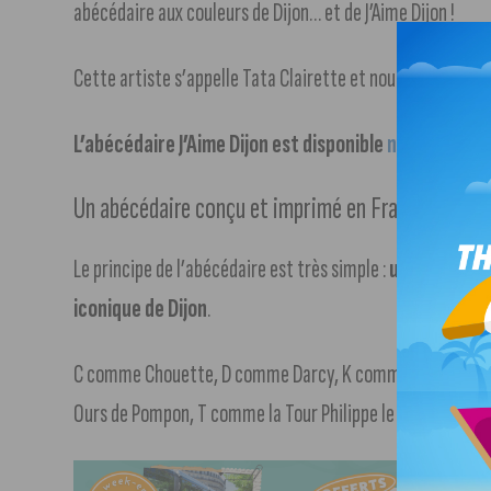
abécédaire aux couleurs de Dijon… et de J’Aime Dijon !
Cette artiste s’appelle Tata Clairette et nous la remerc
L’abécédaire J’Aime Dijon est disponible
notre boutiq
Un abécédaire conçu et imprimé en France au mini
Le principe de l’abécédaire est très simple :
une lettre =
iconique de Dijon
.
C comme Chouette, D comme Darcy, K comme K,
J comme
Ours de Pompon, T comme la Tour Philippe le Bon…