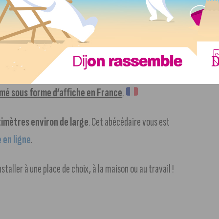
out à faire prendre sa place dans un salon, un bureau
mé sous forme d’affiche en France
.
timètres environ de large
. Cet abécédaire vous est
 en ligne
.
nstaller à une place de choix, à la maison ou au travail !