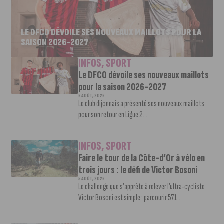
LE DFCO DÉVOILE SES NOUVEAUX MAILLOTS POUR LA
SAISON 2026-2027
INFOS
,
SPORT
Le DFCO dévoile ses nouveaux maillots
pour la saison 2026-2027
6 AOÛT, 2026
Le club dijonnais a présenté ses nouveaux maillots
pour son retour en Ligue 2....
INFOS
,
SPORT
Faire le tour de la Côte-d’Or à vélo en
trois jours : le défi de Victor Bosoni
5 AOÛT, 2026
Le challenge que s’apprête à relever l’ultra-cycliste
Victor Bosoni est simple : parcourir 571...