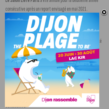
Le Salon Livre Paris
a été annulé pour la deuxième année
consécutive après un report envisagé en mai 2021.
Dans la BD,
le Festival d’Angoulême
, normalement en
janvier, a décerné son palmarès à huis clos à cette date.
L’édition en plein air prévue du 24 au 27 juin a finalement été
annulée. Celui de Bastia, initialement prévu en mars, s’est
décalé du 16 au 19 septembre.
Musées et expositions
Le festival de la culture pop japonaise
Japan Expo
à Paris,
prévu mi-juillet, est annulé pour la deuxième année
consécutive.