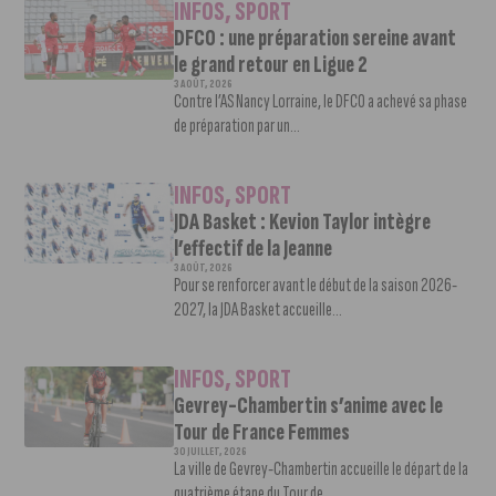
INFOS
,
SPORT
DFCO : une préparation sereine avant
le grand retour en Ligue 2
3 AOÛT, 2026
Contre l’AS Nancy Lorraine, le DFCO a achevé sa phase
de préparation par un...
INFOS
,
SPORT
JDA Basket : Kevion Taylor intègre
l’effectif de la Jeanne
3 AOÛT, 2026
Pour se renforcer avant le début de la saison 2026-
2027, la JDA Basket accueille...
INFOS
,
SPORT
Gevrey-Chambertin s’anime avec le
Tour de France Femmes
30 JUILLET, 2026
La ville de Gevrey-Chambertin accueille le départ de la
quatrième étape du Tour de...