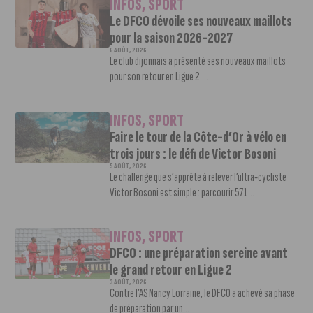
INFOS
,
SPORT
Le DFCO dévoile ses nouveaux maillots
pour la saison 2026-2027
6 AOÛT, 2026
Le club dijonnais a présenté ses nouveaux maillots
pour son retour en Ligue 2....
INFOS
,
SPORT
Faire le tour de la Côte-d’Or à vélo en
trois jours : le défi de Victor Bosoni
5 AOÛT, 2026
Le challenge que s’apprête à relever l’ultra-cycliste
Victor Bosoni est simple : parcourir 571...
INFOS
,
SPORT
DFCO : une préparation sereine avant
le grand retour en Ligue 2
3 AOÛT, 2026
Contre l’AS Nancy Lorraine, le DFCO a achevé sa phase
de préparation par un...