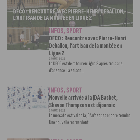
DFCO : RENCONTRE AVEC PIERRE-HENRI DEBALLON,
L’ARTISAN DE LA MONTÉE EN LIGUE 2
INFOS
,
SPORT
DFCO : Rencontre avec Pierre-Henri
Deballon, l’artisan de la montée en
Ligue 2
7 AOÛT, 2026
Le DFCO est de retour en Ligue 2 après trois ans
d’absence. La saison...
INFOS
,
SPORT
Nouvelle arrivée à la JDA Basket,
Shevon Thompson est dijonnais
7 AOÛT, 2026
Le mercato estival de la JDA n’est pas encore terminé.
Une nouvelle recrue vient...