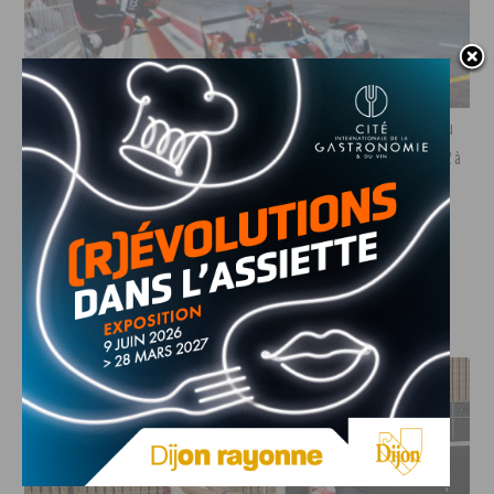
Charles Milesi (de dos) assiste en premières loges à la victoire de son Oreca du
team WRT aux 8 Heures de Bahreïn en 2021. Titre de champion du monde LMP2 à
la clé
Crédit photos : DR
J'AIME LE DFCO