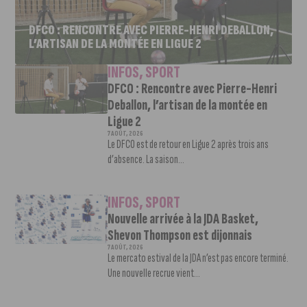
DFCO : RENCONTRE AVEC PIERRE-HENRI DEBALLON,
L’ARTISAN DE LA MONTÉE EN LIGUE 2
INFOS
,
SPORT
DFCO : Rencontre avec Pierre-Henri
Deballon, l’artisan de la montée en
Ligue 2
7 AOÛT, 2026
Le DFCO est de retour en Ligue 2 après trois ans
d’absence. La saison...
INFOS
,
SPORT
Nouvelle arrivée à la JDA Basket,
Shevon Thompson est dijonnais
7 AOÛT, 2026
Le mercato estival de la JDA n’est pas encore terminé.
Une nouvelle recrue vient...