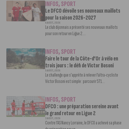
INFOS
,
SPORT
Le DFCO dévoile ses nouveaux maillots
pour la saison 2026-2027
6 AOÛT, 2026
Le club dijonnais a présenté ses nouveaux maillots
pour son retour en Ligue 2....
INFOS
,
SPORT
Faire le tour de la Côte-d’Or à vélo en
trois jours : le défi de Victor Bosoni
5 AOÛT, 2026
Le challenge que s’apprête à relever l’ultra-cycliste
Victor Bosoni est simple : parcourir 571...
INFOS
,
SPORT
DFCO : une préparation sereine avant
le grand retour en Ligue 2
3 AOÛT, 2026
Contre l’AS Nancy Lorraine, le DFCO a achevé sa phase