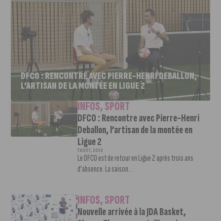
DFCO : RENCONTRE AVEC PIERRE-HENRI DEBALLON,
L’ARTISAN DE LA MONTÉE EN LIGUE 2
INFOS
,
SPORT
DFCO : Rencontre avec Pierre-Henri
Deballon, l’artisan de la montée en
Ligue 2
7 AOÛT, 2026
Le DFCO est de retour en Ligue 2 après trois ans
d’absence. La saison...
INFOS
,
SPORT
Nouvelle arrivée à la JDA Basket,