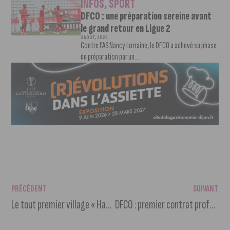
INFOS
,
SPORT
DFCO : une préparation sereine avant
le grand retour en Ligue 2
3 AOÛT, 2026
Contre l’AS Nancy Lorraine, le DFCO a achevé sa phase
de préparation par un...
PRÉCÉDENT
SUIVANT
Le tout premier village « Handi-CAP sur l’inclusion » s’installe à Dijon
DFCO : premier contrat professionnel pour Ylan Aka