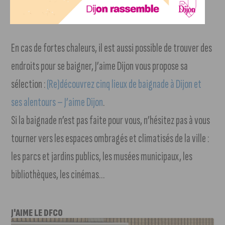
En cas de fortes chaleurs, il est aussi possible de trouver des
endroits pour se baigner, J’aime Dijon vous propose sa
sélection :
(Re)découvrez cinq lieux de baignade à Dijon et
ses alentours – J’aime Dijon
.
Si la baignade n’est pas faite pour vous, n’hésitez pas à vous
tourner vers les espaces ombragés et climatisés de la ville :
les parcs et jardins publics, les musées municipaux, les
bibliothèques, les cinémas…
J'AIME LE DFCO