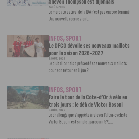
Shevon Thompson est dijonnais
7 AOÛT, 2026
Le mercato estival de la JDA n’est pas encore terminé.
Une nouvelle recrue vient...
INFOS
,
SPORT
Le DFCO dévoile ses nouveaux maillots
pour la saison 2026-2027
6 AOÛT, 2026
Le club dijonnais a présenté ses nouveaux maillots
pour son retour en Ligue 2....
INFOS
,
SPORT
Faire le tour de la Côte-d’Or à vélo en
trois jours : le défi de Victor Bosoni
5 AOÛT, 2026
Le challenge que s’apprête à relever l’ultra-cycliste
Victor Bosoni est simple : parcourir 571...