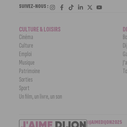
SUIVEZ-NOUS :
CULTURE & LOISIRS
D
Cinéma
Bo
Culture
Di
Emploi
G
Musique
J’
Patrimoine
T
Sorties
Sport
Un film, un livre, un son
©JAIMEDIJON2025