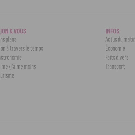
IJON & VOUS
INFOS
ns plans
Actus du mati
jon à travers le temps
Économie
astronomie
Faits divers
aime /J’aime moins
Transport
ourisme