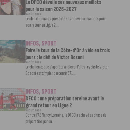
Le DFCO dévoile ses nouveaux maillots
pour la saison 2026-2027
6 AOÛT, 2026
Le club dijonnais a présenté ses nouveaux maillots pour
son retour en Ligue 2....
INFOS
,
SPORT
Faire le tour de la Côte-d’Or à vélo en trois
jours : le défi de Victor Bosoni
5 AOÛT, 2026
Le challenge que s’apprête à relever l’ultra-cycliste Victor
Bosoni est simple : parcourir 571...
INFOS
,
SPORT
DFCO : une préparation sereine avant le
grand retour en Ligue 2
3 AOÛT, 2026
Contre l’AS Nancy Lorraine, le DFCO a achevé sa phase de
préparation par un...