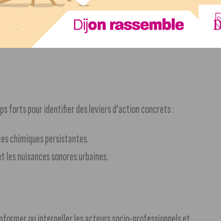
 forts pour identifier des leviers d’action concrets :
ces chimiques persistantes.
et les nuisances sonores urbaines.
nformer ou interpeller les acteurs socio-professionnels et