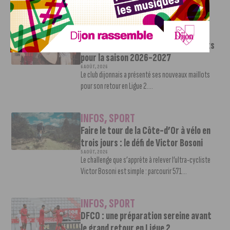
Une nouvelle recrue vient...
INFOS
,
SPORT
Le DFCO dévoile ses nouveaux maillots
pour la saison 2026-2027
6 AOÛT, 2026
Le club dijonnais a présenté ses nouveaux maillots
pour son retour en Ligue 2....
INFOS
,
SPORT
Faire le tour de la Côte-d’Or à vélo en
trois jours : le défi de Victor Bosoni
5 AOÛT, 2026
Le challenge que s’apprête à relever l’ultra-cycliste
Victor Bosoni est simple : parcourir 571...
INFOS
,
SPORT
DFCO : une préparation sereine avant
le grand retour en Ligue 2