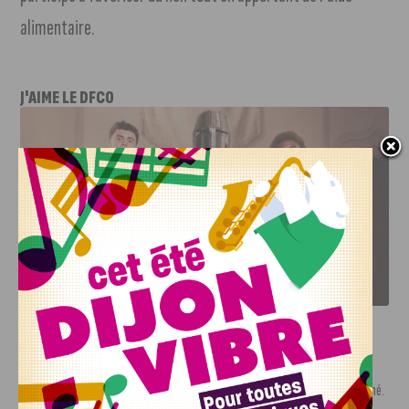
alimentaire.
J'AIME LE DFCO
LE DFCO DÉVOILE SES NOUVEAUX MAILLOTS POUR LA
SAISON 2026-2027
INFOS
,
SPORT
Nouvelle arrivée à la JDA Basket,
Shevon Thompson est dijonnais
7 AOÛT, 2026
Le mercato estival de la JDA n’est pas encore terminé.