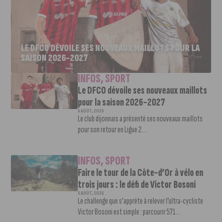
LE DFCO DÉVOILE SES NOUVEAUX MAILLOTS POUR LA
SAISON 2026-2027
INFOS
,
SPORT
Le DFCO dévoile ses nouveaux maillots
pour la saison 2026-2027
6 AOÛT, 2026
Le club dijonnais a présenté ses nouveaux maillots
pour son retour en Ligue 2....
INFOS
,
SPORT
Faire le tour de la Côte-d’Or à vélo en
trois jours : le défi de Victor Bosoni
5 AOÛT, 2026
Le challenge que s’apprête à relever l’ultra-cycliste
Victor Bosoni est simple : parcourir 571...