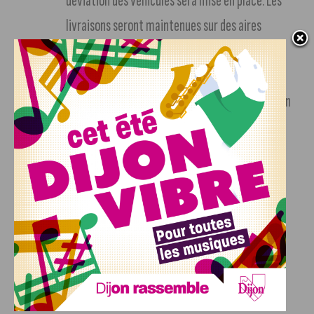
déviation des véhicules sera mise en place. Les
livraisons seront maintenues sur des aires
temporaires identifiées sur le lieu des travaux.
Phase 4, du 17 au 23 août
: la circulation des
tramways reviendra à la normale mais la station
Foch Gare ne sera pas desservie.
Phase 5, à partir du 24 aout
: la station Foch
Gare sera desservie.
Des bus de substitution seront proposés aux usagers pour
limiter les perturbations sur la circulation.
D’autres zones modifiées