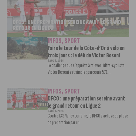
DFCO : UNE PRÉPARATION SEREINE AVANT LE GRAND
RETOUR EN LIGUE 2
INFOS
,
SPORT
Faire le tour de la Côte-d’Or à vélo en
trois jours : le défi de Victor Bosoni
5 AOÛT, 2026
Le challenge que s’apprête à relever l’ultra-cycliste
Victor Bosoni est simple : parcourir 571...
INFOS
,
SPORT
DFCO : une préparation sereine avant
le grand retour en Ligue 2
3 AOÛT, 2026
Contre l’AS Nancy Lorraine, le DFCO a achevé sa phase
de préparation par un...