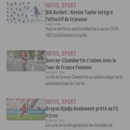
INFOS
,
SPORT
JDA Basket : Kevion Taylor intègre
l’effectif de la Jeanne
3 AOÛT, 2026
Pour se renforcer avant le début de la saison 2026-
2027, la JDA Basket accueille...
INFOS
,
SPORT
Gevrey-Chambertin s’anime avec le
Tour de France Femmes
30 JUILLET, 2026
La ville de Gevrey-Chambertin accueille le départ de la
quatrième étape du Tour de...
INFOS
,
SPORT
Brayan Djadja finalement prêté au FC
Istres
28 JUILLET, 2026
À la suite de la rétrogradation des Girondins de