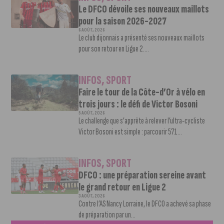
Le DFCO dévoile ses nouveaux maillots
pour la saison 2026-2027
6 AOÛT, 2026
Le club dijonnais a présenté ses nouveaux maillots
pour son retour en Ligue 2....
INFOS
,
SPORT
Faire le tour de la Côte-d’Or à vélo en
trois jours : le défi de Victor Bosoni
5 AOÛT, 2026
Le challenge que s’apprête à relever l’ultra-cycliste
Victor Bosoni est simple : parcourir 571...
INFOS
,
SPORT
DFCO : une préparation sereine avant
le grand retour en Ligue 2
3 AOÛT, 2026
Contre l’AS Nancy Lorraine, le DFCO a achevé sa phase
de préparation par un...