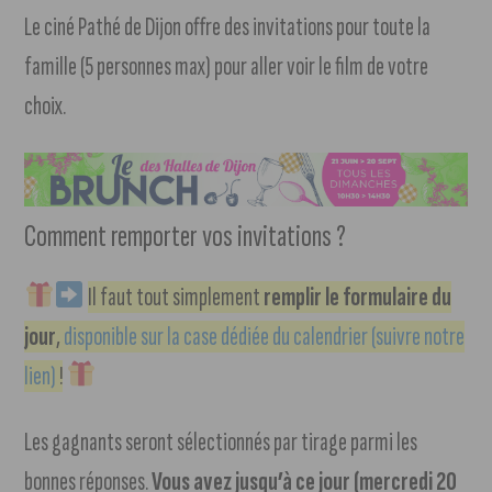
Le ciné Pathé de Dijon offre des invitations pour toute la
famille (5 personnes max) pour aller voir le film de votre
choix.
Comment remporter vos invitations ?
Il faut tout simplement
remplir le formulaire du
jour
,
disponible sur la case dédiée du calendrier (suivre notre
lien)
!
Les gagnants seront sélectionnés par tirage parmi les
bonnes réponses.
Vous avez jusqu’à ce jour (mercredi 20