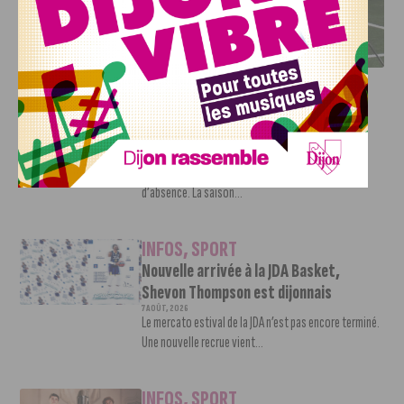
DFCO : RENCONTRE AVEC PIERRE-HENRI DEBALLON,
L’ARTISAN DE LA MONTÉE EN LIGUE 2
INFOS
,
SPORT
DFCO : Rencontre avec Pierre-Henri
Deballon, l’artisan de la montée en
Ligue 2
7 AOÛT, 2026
Le DFCO est de retour en Ligue 2 après trois ans
d’absence. La saison...
INFOS
,
SPORT
Nouvelle arrivée à la JDA Basket,
Shevon Thompson est dijonnais
7 AOÛT, 2026
Le mercato estival de la JDA n’est pas encore terminé.
Une nouvelle recrue vient...
INFOS
,
SPORT