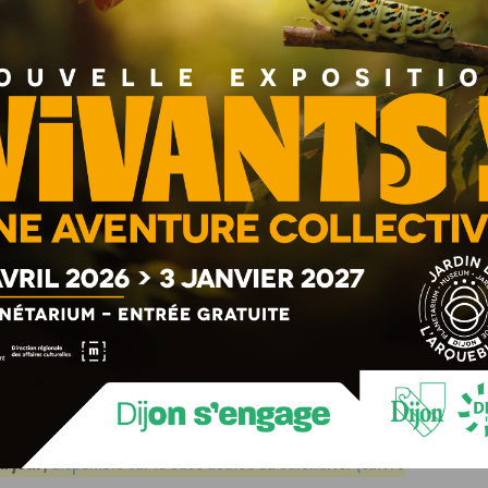
anc, bracelet cuir vert
(voir le site de notre partenaire,
urgogne offre à tous les
gagnants
des ballotins
chocolat
déclinés en 3 saveurs : chocolat noir, chocolat au
u jour
,
disponible sur la case dédiée du calendrier (suivre