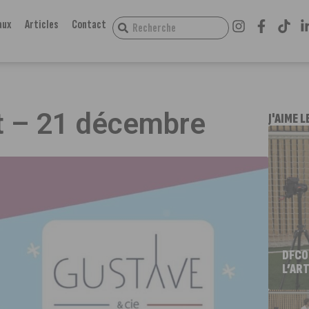
aux
Articles
Contact
nt – 21 décembre
J'AIME L
DFCO
L’ART