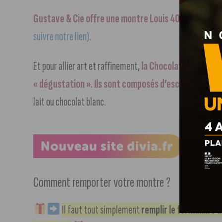
Gustave & Cie offre une montre Louis 40mm Or et Bl
suivre notre lien)
.
Et pour allier art et raffinement,
la Chocolaterie de Bo
« dégustation ». Ils sont composés d’escargots en 
lait ou chocolat blanc.
Comment remporter votre montre ?
Il faut tout simplement
remplir le formulaire d