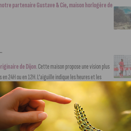
notre partenaire Gustave & Cie, maison horlogère de
…
iginaire de Dijon
. Cette maison propose une vision plus
n 24H ou en 12H. L’aiguille indique les heures et les
s et fabriquées en France, est une invitation au voyage,
onnés par le travail du métal et sont nés à Dijon, tout
t souhaité rendre à ce génie français.