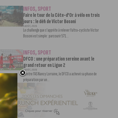
INFOS
,
SPORT
Faire le tour de la Côte-d’Or à vélo en trois
jours : le défi de Victor Bosoni
5 AOÛT, 2026
Le challenge que s’apprête à relever l’ultra-cycliste Victor
Bosoni est simple : parcourir 571...
INFOS
,
SPORT
DFCO : une préparation sereine avant le
grand retour en Ligue 2
3 AOÛT, 2026
Contre l’AS Nancy Lorraine, le DFCO a achevé sa phase de
préparation par un...