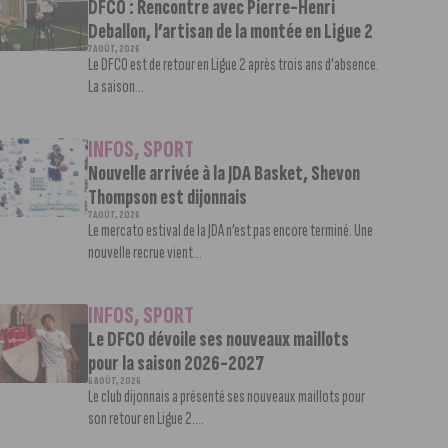
DFCO : Rencontre avec Pierre-Henri
Deballon, l’artisan de la montée en Ligue 2
7 AOÛT, 2026
Le DFCO est de retour en Ligue 2 après trois ans d’absence.
La saison...
INFOS
,
SPORT
Nouvelle arrivée à la JDA Basket, Shevon
Thompson est dijonnais
7 AOÛT, 2026
Le mercato estival de la JDA n’est pas encore terminé. Une
nouvelle recrue vient...
INFOS
,
SPORT
Le DFCO dévoile ses nouveaux maillots
pour la saison 2026-2027
6 AOÛT, 2026
Le club dijonnais a présenté ses nouveaux maillots pour
son retour en Ligue 2....