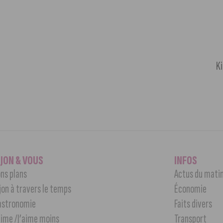
Ki
IJON & VOUS
INFOS
ns plans
Actus du mati
jon à travers le temps
Économie
astronomie
Faits divers
aime /J’aime moins
Transport