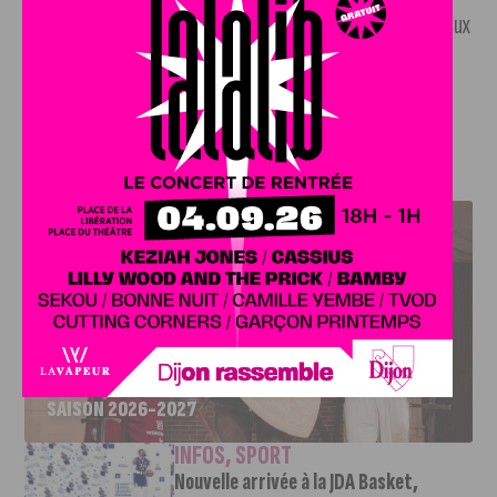
Pour ne rien louper et être au courant des différents cadeaux
à gagner,
téléchargez l’application gratuite J’aime
Dijon, pour iOS et Android
(suivre notre lien)
.
J'AIME LE DFCO
LE DFCO DÉVOILE SES NOUVEAUX MAILLOTS POUR LA
SAISON 2026-2027
INFOS
,
SPORT
Nouvelle arrivée à la JDA Basket,