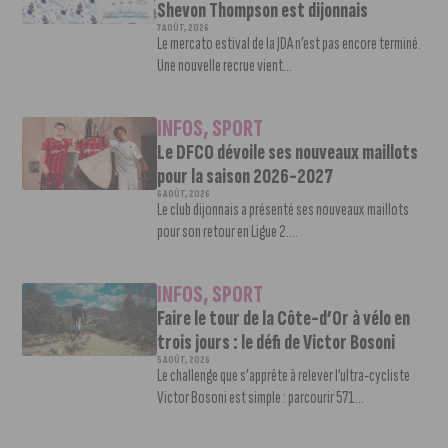
Shevon Thompson est dijonnais
7 AOÛT, 2026
Le mercato estival de la JDA n’est pas encore terminé.
Une nouvelle recrue vient...
INFOS
,
SPORT
Le DFCO dévoile ses nouveaux maillots
pour la saison 2026-2027
6 AOÛT, 2026
Le club dijonnais a présenté ses nouveaux maillots
pour son retour en Ligue 2....
INFOS
,
SPORT
Faire le tour de la Côte-d’Or à vélo en
trois jours : le défi de Victor Bosoni
5 AOÛT, 2026
Le challenge que s’apprête à relever l’ultra-cycliste
Victor Bosoni est simple : parcourir 571...