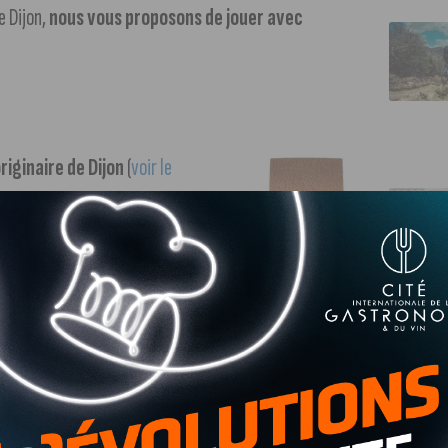
e Dijon,
nous vous proposons de jouer avec
riginaire de Dijon
(
voir le
s avec ses montres Mono-
es heures et les minutes
riquées en France, est une
s sont passionnés par le
 Eiffel. C’est un hommage