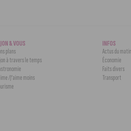
IJON & VOUS
INFOS
ns plans
Actus du mati
jon à travers le temps
Économie
astronomie
Faits divers
aime /J’aime moins
Transport
ourisme