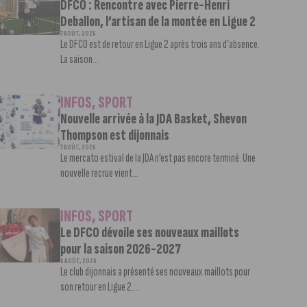
DFCO : Rencontre avec Pierre-Henri
Deballon, l’artisan de la montée en Ligue 2
7 AOÛT, 2026
Le DFCO est de retour en Ligue 2 après trois ans d’absence.
La saison...
INFOS
,
SPORT
Nouvelle arrivée à la JDA Basket, Shevon
Thompson est dijonnais
7 AOÛT, 2026
Le mercato estival de la JDA n’est pas encore terminé. Une
nouvelle recrue vient...
INFOS
,
SPORT
Le DFCO dévoile ses nouveaux maillots
pour la saison 2026-2027
6 AOÛT, 2026
Le club dijonnais a présenté ses nouveaux maillots pour
son retour en Ligue 2....