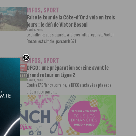
INFOS
,
SPORT
Faire le tour de la Côte-d’Or à vélo en trois
jours : le défi de Victor Bosoni
5 AOÛT, 2026
Le challenge que s’apprête à relever l’ultra-cycliste Victor
Bosoni est simple : parcourir 571...
INFOS
,
SPORT
DFCO : une préparation sereine avant le
grand retour en Ligue 2
3 AOÛT, 2026
Contre l’AS Nancy Lorraine, le DFCO a achevé sa phase de
préparation par un...