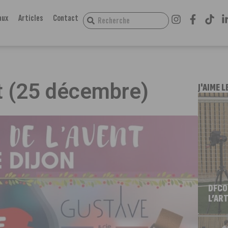
aux
Articles
Contact
nt (25 décembre)
J'AIME L
DFCO
L’ART