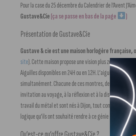
Pour la case du 25 décembre du Calendrier de l’Avent J’Aim
Gustave&Cie
(ça se passe en bas de la page
)
Présentation de Gustave&Cie
Gustave & cie est une maison horlogère française, o
site
). Cette maison propose une vision plus zen du temp
Aiguilles disponibles en 24H ou en 12H. L’aiguille indique l
simultanément. Chacune de ces montres, dessinées et fab
invitation au voyage, à la réflexion et à la distinction. Le
travail du métal et sont nés à Dijon, tout comme Gustave
logique qu’ils ont souhaité rendre à ce génie français.
Qu’est-ce qu’offre Gustave&Cie ?