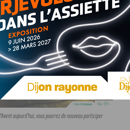
ontre 24H Antoine vert au bracelet en cuir marron.
nt remplir ce formulaire ! Les gagnants seront
’à ce jour 20h pour participer
.
 l’Avent aujourd’hui, vous pourrez de nouveau participer