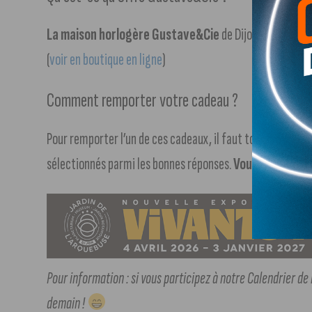
La maison horlogère Gustave&Cie
de Dijon offre
une m
(
voir en boutique en ligne
)
Comment remporter votre cadeau ?
Pour remporter l’un de ces cadeaux, il faut tout simpleme
sélectionnés parmi les bonnes réponses.
Vous avez jusqu
Pour information : si vous participez à notre Calendrier de
demain !