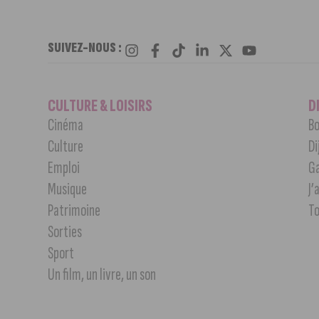
SUIVEZ-NOUS :
CULTURE & LOISIRS
D
Cinéma
Bo
Culture
Di
Emploi
G
Musique
J’
Patrimoine
T
Sorties
Sport
Un film, un livre, un son