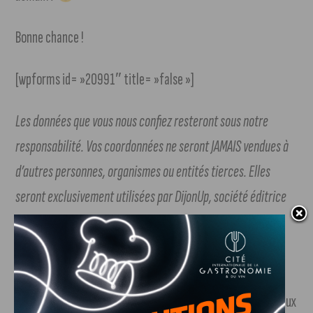
Bonne chance !
[wpforms id= »20991″ title= »false »]
Les données que vous nous confiez resteront sous notre
responsabilité. Vos coordonnées ne seront JAMAIS vendues à
d’autres personnes, organismes ou entités tierces. Elles
seront exclusivement utilisées par DijonUp, société éditrice
de J’Aime Dijon (
+ d’infos
)
Pour ne rien louper…
Pour ne rien louper et être au courant des différents cadeaux