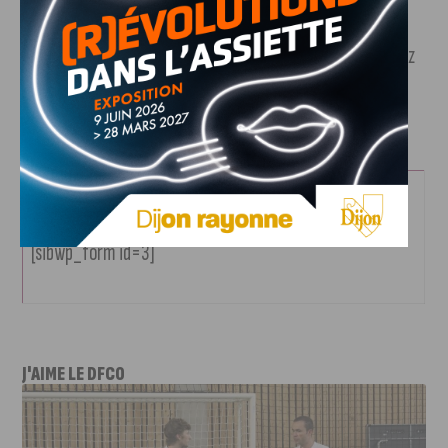
à gagner,
abonnez-vous à la newsletter éphémère de
Noël 2021 !
Avant tout le monde,
chaque jour
, vous pourrez
connaitre le ou les cadeaux du jour à gagner, grâce à nos
partenaires.
Inscription à la newsletter éphémère de Noël 2021
[sibwp_form id=3]
J'AIME LE DFCO