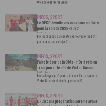
Une nouvelle recrue vient...
INFOS
,
SPORT
Le DFCO dévoile ses nouveaux maillots
pour la saison 2026-2027
6 AOÛT, 2026
Le club dijonnais a présenté ses nouveaux maillots
pour son retour en Ligue 2....
INFOS
,
SPORT
Faire le tour de la Côte-d’Or à vélo en
trois jours : le défi de Victor Bosoni
5 AOÛT, 2026
Le challenge que s’apprête à relever l’ultra-cycliste
Victor Bosoni est simple : parcourir 571...
INFOS
,
SPORT
DFCO : une préparation sereine avant