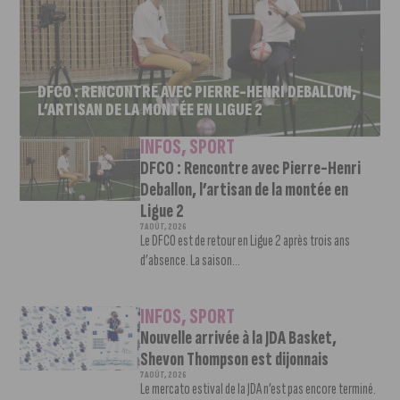
DFCO : RENCONTRE AVEC PIERRE-HENRI DEBALLON,
L’ARTISAN DE LA MONTÉE EN LIGUE 2
INFOS
,
SPORT
DFCO : Rencontre avec Pierre-Henri
Deballon, l’artisan de la montée en
Ligue 2
7 AOÛT, 2026
Le DFCO est de retour en Ligue 2 après trois ans
d’absence. La saison...
INFOS
,
SPORT
Nouvelle arrivée à la JDA Basket,
Shevon Thompson est dijonnais
7 AOÛT, 2026
Le mercato estival de la JDA n’est pas encore terminé.