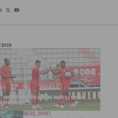
E DFCO
 : UNE PRÉPARATION SEREINE AVANT LE GRAND
UR EN LIGUE 2
INFOS
,
SPORT