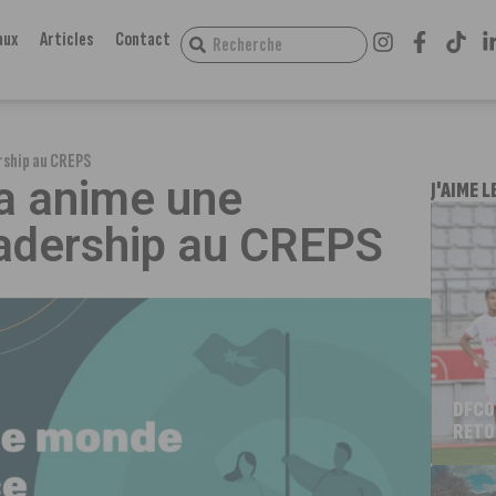
aux
Articles
Contact
ership au CREPS
fa anime une
J'AIME L
eadership au CREPS
DFCO
RETO