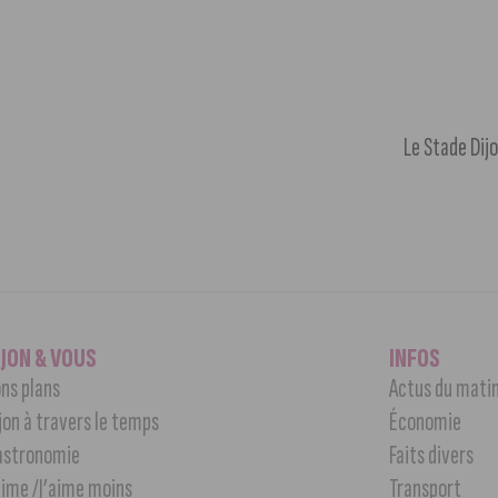
Le Stade Dij
IJON & VOUS
INFOS
ns plans
Actus du mati
jon à travers le temps
Économie
astronomie
Faits divers
aime /J’aime moins
Transport