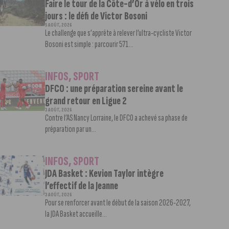
Faire le tour de la Côte-d’Or à vélo en trois
jours : le défi de Victor Bosoni
5 AOÛT, 2026
Le challenge que s’apprête à relever l’ultra-cycliste Victor
Bosoni est simple : parcourir 571...
INFOS
,
SPORT
DFCO : une préparation sereine avant le
grand retour en Ligue 2
3 AOÛT, 2026
Contre l’AS Nancy Lorraine, le DFCO a achevé sa phase de
préparation par un...
INFOS
,
SPORT
JDA Basket : Kevion Taylor intègre
l’effectif de la Jeanne
3 AOÛT, 2026
Pour se renforcer avant le début de la saison 2026-2027,
la JDA Basket accueille...