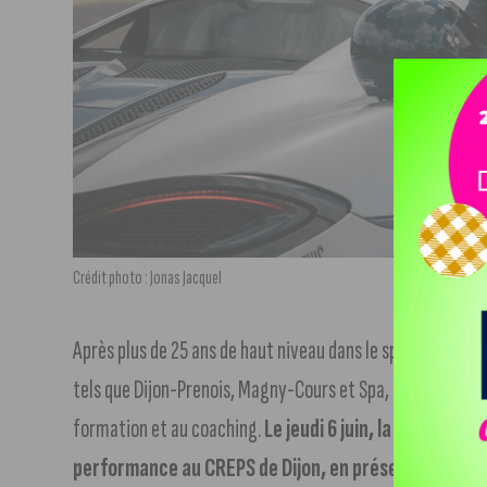
Crédit photo : Jonas Jacquel
Après plus de 25 ans de haut niveau dans le sport automob
tels que Dijon-Prenois, Magny-Cours et Spa, Cathy Briffa
formation et au coaching.
Le jeudi 6 juin, la champion
performance au CREPS de Dijon, en présence de Virg