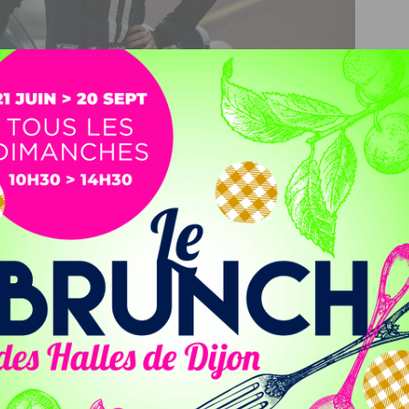
ile et des collaborations avec des circuits internationaux
 transmet son expérience et se consacre désormais à la
ne anime une conférence sur le leadership et la
inie Guyot
, pilote de chasse de l’armée de l’air française