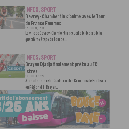
INFOS
,
SPORT
Gevrey-Chambertin s’anime avec le Tour
de France Femmes
30 JUILLET, 2026
La ville de Gevrey-Chambertin accueille le départ de la
quatrième étape du Tour de...
INFOS
,
SPORT
Brayan Djadja finalement prêté au FC
Istres
28 JUILLET, 2026
À la suite de la rétrogradation des Girondins de Bordeaux
en Régional 1, Brayan...