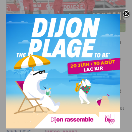
DFCO : UNE PRÉPARATION SEREINE AVANT LE GRAND
RETOUR EN LIGUE 2
INFOS
,
SPORT
Faire le tour de la Côte-d’Or à vélo en
trois jours : le défi de Victor Bosoni
5 AOÛT, 2026
Le challenge que s’apprête à relever l’ultra-cycliste
Victor Bosoni est simple : parcourir 571...
INFOS
,
SPORT
DFCO : une préparation sereine avant
le grand retour en Ligue 2
3 AOÛT, 2026
Contre l’AS Nancy Lorraine, le DFCO a achevé sa phase
de préparation par un...