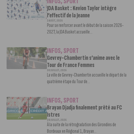
INFOS
,
SPORT
JDA Basket : Kevion Taylor intègre
l’effectif de la Jeanne
3 AOÛT, 2026
Pour se renforcer avant le début de la saison 2026-
2027, la JDA Basket accueille...
INFOS
,
SPORT
Gevrey-Chambertin s’anime avec le
Tour de France Femmes
30 JUILLET, 2026
La ville de Gevrey-Chambertin accueille le départ de la
quatrième étape du Tour de...
INFOS
,
SPORT
Brayan Djadja finalement prêté au FC
Istres
28 JUILLET, 2026
À la suite de la rétrogradation des Girondins de
Bordeaux en Régional 1, Brayan...