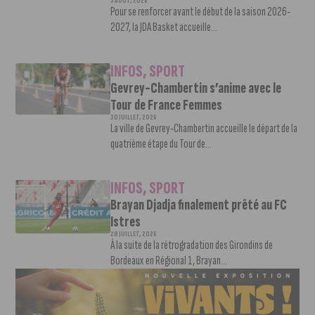
3 AOÛT, 2026
Pour se renforcer avant le début de la saison 2026-
2027, la JDA Basket accueille...
INFOS
,
SPORT
Gevrey-Chambertin s’anime avec le
Tour de France Femmes
30 JUILLET, 2026
La ville de Gevrey-Chambertin accueille le départ de la
quatrième étape du Tour de...
INFOS
,
SPORT
Brayan Djadja finalement prêté au FC
Istres
28 JUILLET, 2026
À la suite de la rétrogradation des Girondins de
Bordeaux en Régional 1, Brayan...