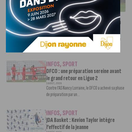
RETOUR EN LIGUE 2
INFOS
,
SPORT
Faire le tour de la Côte-d’Or à vélo en
trois jours : le défi de Victor Bosoni
5 AOÛT, 2026
Le challenge que s’apprête à relever l’ultra-cycliste
Victor Bosoni est simple : parcourir 571...
INFOS
,
SPORT
DFCO : une préparation sereine avant
le grand retour en Ligue 2
3 AOÛT, 2026
Contre l’AS Nancy Lorraine, le DFCO a achevé sa phase
de préparation par un...
INFOS
,
SPORT
JDA Basket : Kevion Taylor intègre
l’effectif de la Jeanne