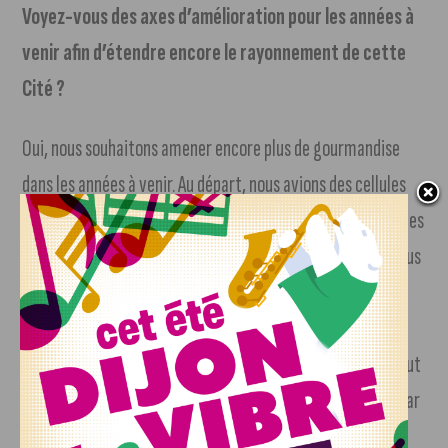
Voyez-vous des axes d’amélioration pour les années à
venir afin d’étendre encore le rayonnement de cette
Cité ?
Oui, nous souhaitons amener encore plus de gourmandise
dans les années à venir. Au départ, nous avions des cellules
commerciales dans le village qui étaient un peu trop repliées
sur elles-mêmes. Or, depuis maintenant quelques mois, nous
avons transformé cet espace en Food-court avec la
possibilité d’acheter et manger sur place des produits
cuisinés directement dans les boutiques. Maintenant, il faut
réserver si on veut venir manger les week-ends à la cité, car
il y a énormément de monde. Le rooftop de la cuisine