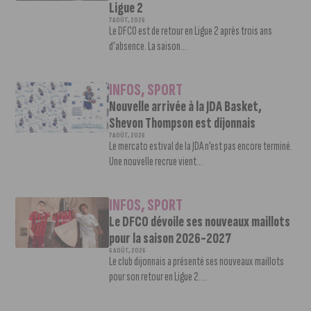
Ligue 2
7 AOÛT, 2026
Le DFCO est de retour en Ligue 2 après trois ans
d’absence. La saison...
INFOS
,
SPORT
Nouvelle arrivée à la JDA Basket,
Shevon Thompson est dijonnais
7 AOÛT, 2026
Le mercato estival de la JDA n’est pas encore terminé.
Une nouvelle recrue vient...
INFOS
,
SPORT
Le DFCO dévoile ses nouveaux maillots
pour la saison 2026-2027
6 AOÛT, 2026
Le club dijonnais a présenté ses nouveaux maillots
pour son retour en Ligue 2....