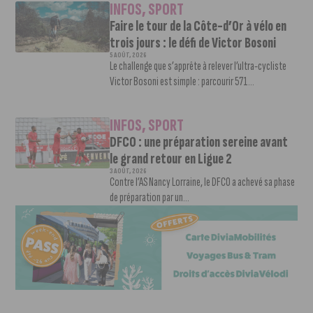
INFOS
,
SPORT
Faire le tour de la Côte-d’Or à vélo en
trois jours : le défi de Victor Bosoni
5 AOÛT, 2026
Le challenge que s’apprête à relever l’ultra-cycliste
Victor Bosoni est simple : parcourir 571...
INFOS
,
SPORT
DFCO : une préparation sereine avant
le grand retour en Ligue 2
3 AOÛT, 2026
Contre l’AS Nancy Lorraine, le DFCO a achevé sa phase
de préparation par un...