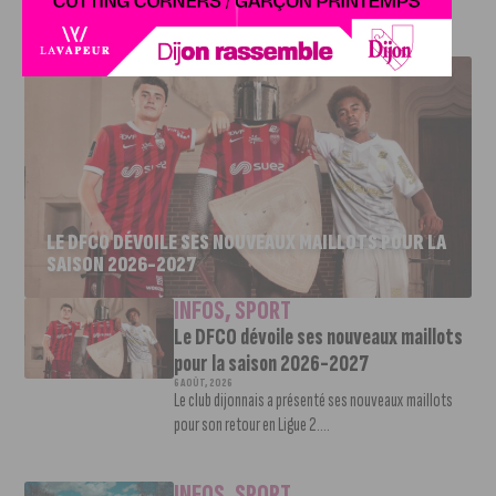
J'AIME LE DFCO
LE DFCO DÉVOILE SES NOUVEAUX MAILLOTS POUR LA
SAISON 2026-2027
INFOS
,
SPORT
Le DFCO dévoile ses nouveaux maillots
pour la saison 2026-2027
6 AOÛT, 2026
Le club dijonnais a présenté ses nouveaux maillots
pour son retour en Ligue 2....
INFOS
,
SPORT