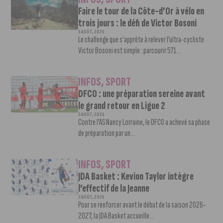
Faire le tour de la Côte-d’Or à vélo en
trois jours : le défi de Victor Bosoni
5 AOÛT, 2026
Le challenge que s’apprête à relever l’ultra-cycliste
Victor Bosoni est simple : parcourir 571...
INFOS
,
SPORT
DFCO : une préparation sereine avant
le grand retour en Ligue 2
3 AOÛT, 2026
Contre l’AS Nancy Lorraine, le DFCO a achevé sa phase
de préparation par un...
INFOS
,
SPORT
JDA Basket : Kevion Taylor intègre
l’effectif de la Jeanne
3 AOÛT, 2026
Pour se renforcer avant le début de la saison 2026-
2027, la JDA Basket accueille...