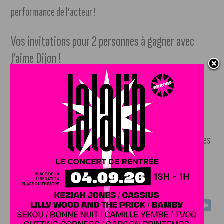
performance de l’acteur !
Vos invitations pour 2 personnes à gagner avec
J’aime Dijon !
Comment remporter ces invitations
pour assister à
l’avant-première au cinéma Olympia de Dijon ? Il faut tout
simplement remplir le formulaire de notre page spéciale
(
voir notre lien
) ! Les gagnants seront sélectionnés parmi les
bonnes réponses .
Vous avez jusqu’au dimanche 22 mai
20h pour participer
. Bonne chance !
Je souhaite remporter mes invitations !