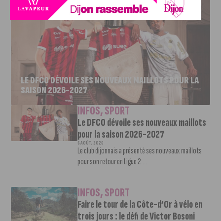
LE DFCO DÉVOILE SES NOUVEAUX MAILLOTS POUR LA
SAISON 2026-2027
INFOS
,
SPORT
Le DFCO dévoile ses nouveaux maillots
pour la saison 2026-2027
6 AOÛT, 2026
Le club dijonnais a présenté ses nouveaux maillots
pour son retour en Ligue 2....
INFOS
,
SPORT
Faire le tour de la Côte-d’Or à vélo en
trois jours : le défi de Victor Bosoni