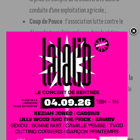
conduite d’une exploitation agricole ;
Coup de Pouce
: l’association lutte contre le
décrochage scolaire précoce dans la région.
Deux autres associations ont pu recevoir
une dotation
spéciale de 2.500 €
:
Epi’sourire
pour les aider à acheter
des produits frais pour leur épicerie solidaire et
l’Ecole de la
Deuxième Chance
pour soutenir l’insertion professionnelle
et construire des projets sur la prévention ou encore la
sécurité au travail.
J'AIME LE DFCO