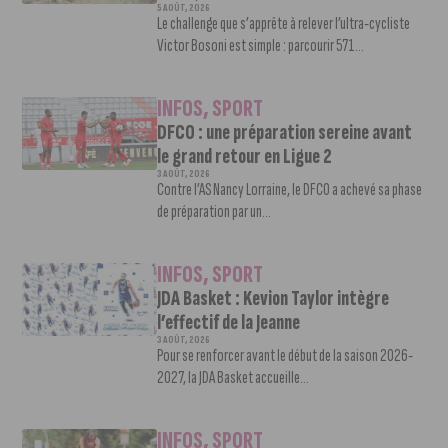
5 AOÛT, 2026
Le challenge que s’apprête à relever l’ultra-cycliste
Victor Bosoni est simple : parcourir 571...
INFOS
,
SPORT
DFCO : une préparation sereine avant
le grand retour en Ligue 2
3 AOÛT, 2026
Contre l’AS Nancy Lorraine, le DFCO a achevé sa phase
de préparation par un...
INFOS
,
SPORT
JDA Basket : Kevion Taylor intègre
l’effectif de la Jeanne
3 AOÛT, 2026
Pour se renforcer avant le début de la saison 2026-
2027, la JDA Basket accueille...
INFOS
,
SPORT