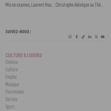
Mis en examen, Laurent Houy-Chateau arrête son site d’info locale LesColporteurs.info
Christophe Alévêque au Théâtre des Feuillants avec son spectacle « ça ira mieux demain »
SUIVEZ-NOUS :
CULTURE & LOISIRS
Cinéma
Culture
Emploi
Musique
Patrimoine
Sorties
Sport