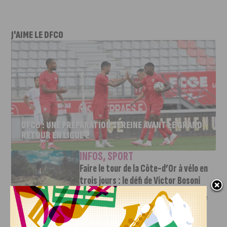
J'AIME LE DFCO
DFCO : UNE PRÉPARATION SEREINE AVANT LE GRAND
RETOUR EN LIGUE 2
INFOS
,
SPORT
Faire le tour de la Côte-d’Or à vélo en
trois jours : le défi de Victor Bosoni
5 AOÛT, 2026
Le challenge que s’apprête à relever l’ultra-cycliste
Victor Bosoni est simple : parcourir 571...