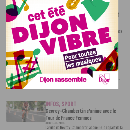
INFOS
,
SPORT
DFCO : une préparation sereine avant
le grand retour en Ligue 2
3 AOÛT, 2026
Contre l’AS Nancy Lorraine, le DFCO a achevé sa phase
de préparation par un...
INFOS
,
SPORT
JDA Basket : Kevion Taylor intègre
l’effectif de la Jeanne
3 AOÛT, 2026
Pour se renforcer avant le début de la saison 2026-
2027, la JDA Basket accueille...
INFOS
,
SPORT
Gevrey-Chambertin s’anime avec le
Tour de France Femmes
30 JUILLET, 2026
La ville de Gevrey-Chambertin accueille le départ de la