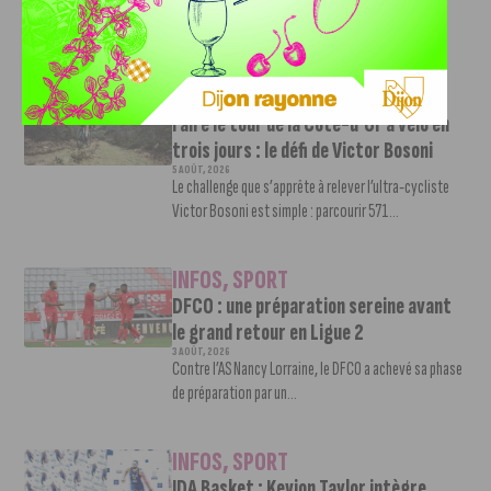
Le club dijonnais a présenté ses nouveaux maillots
pour son retour en Ligue 2....
INFOS
,
SPORT
Faire le tour de la Côte-d’Or à vélo en
trois jours : le défi de Victor Bosoni
5 AOÛT, 2026
Le challenge que s’apprête à relever l’ultra-cycliste
Victor Bosoni est simple : parcourir 571...
INFOS
,
SPORT
DFCO : une préparation sereine avant
le grand retour en Ligue 2
3 AOÛT, 2026
Contre l’AS Nancy Lorraine, le DFCO a achevé sa phase
de préparation par un...
INFOS
,
SPORT
JDA Basket : Kevion Taylor intègre