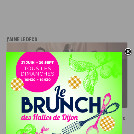
J'AIME LE DFCO
LE DFCO DÉVOILE SES NOUVEAUX MAILLOTS POUR LA
SAISON 2026-2027
INFOS
,
SPORT
Le DFCO dévoile ses nouveaux maillots
pour la saison 2026-2027
6 AOÛT, 2026